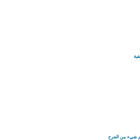
قية
هم شيء من الجرح