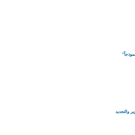
موذجاً”
ر والتجديد