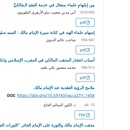
مِن إسْهامِ علماء سنغال في خدمة الفقهِ الـمَالكيِّ
أبي مدين شعيب تياو الأزهري الطوبوي
1018-995
pdf
إسهام علماء الهند في كتابة سيرة الإمام مالك : السيد سليم
صاحب عالم الندوي
994-947
pdf
أسباب انتشار المذهب المالكي في المغرب الإسلامي وانكف
محمد منصور علي بلعيد
946-913
pdf
ملامح الرؤية العقدية عند الإمام مالك
DOI:
https://doi.org/10.59743/jau.v27i1.1458
د. الكور السالم الحاج
15- 44
PDF
مذهب الإمام مالك والثورة على الإمام الجائر "الثورات ال