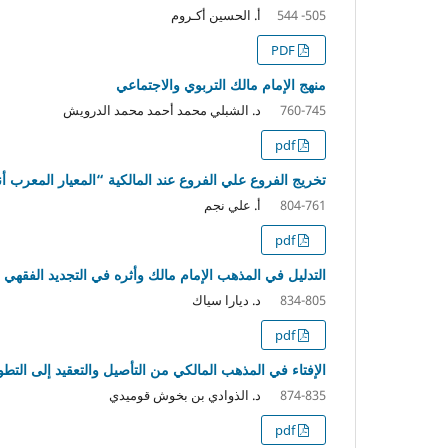
أ. الحسين أكـروم
505- 544
PDF
منهج الإمام مالك التربوي والاجتماعي
د. الشبلي محمد أحمد محمد الدرويش
760-745
pdf
تخريج الفروع علي الفروع عند المالكية “المعيار المعرب أن
أ. علي نجم
804-761
pdf
التدليل في المذهب الإمام مالك وأثره في التجديد الفقهي
د. ديارا سياك
834-805
pdf
الإفتاء في المذهب المالكي من التأصيل والتعقيد إلى التطوي
د. الذوادي بن بخوش قوميدي
874-835
pdf