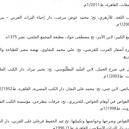
ات، القاهرة، ط1/2011م.
ب اللغة، للأزهري، تح: محمد عوض مرعب، دار إحياء التراث العربي – بير
ع الكبير، لابن الأثير، تح مصطفى جواد، مطبعة المجمع العلمي، نشر 1375ه.
ة أشعار العرب، للقرشي، تح: علي محمد البجاوي، نهضة مصر للطباعة وال
زيع.
 في شرح الجمل، لابن السِّيد البطَلْيَوسي، تح: يحيى مراد، دار الكتب العل
ط1/2003م
ئص، لابن جني، تح: محمد علي النجار، دار الكتب المصرية، القاهرة، ط2/1952م.
الغواص في أوهام الخواص، للحريري، تح: عرفات مطرجي، مؤسسة الكتب الثقا
، ط1/1998م.
الغواص وشرحها وحواشيها وتكملتها، تح عبد الحفيظ فرغلي على القرني، دار ال
 دار التراث الإسلامي، القاهرة، ط1/ 1996م.