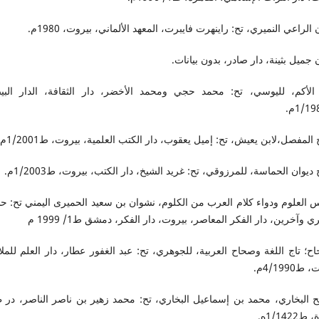
 الراعي النميري، تح: راينهرت فايبرت، المعهد الألماني، بيروت، 1980م.
 جميل بثينة، دار صادر، بدون بيانات.
الأكم، لليوسي، تح: محمد حجي ومحمد الأخضر، دار الثقافة، الدار البيض
لمفصل،لابن يعيش، تح: إميل يعقوب، دار الكتب العلمية، بيروت، ط1/2001م.
يوان الحماسة، للمرزوقي، تح: غريد الشيخ، دار الكتب، بيروت، ط1/2003م.
العلوم ودواء كلام العرب من الكلوم، نشوان بن سعيد الحميرى اليمني تح: ح
ي وآخرين، دار الفكر المعاصر، بيروت، دار الفكر، دمشق ط1/ 1999 م
ح؛ تاج اللغة وصحاح العربية، للجوهري، تح: عبد الغفور عطار، دار العلم للملا
ط4/1990م.
 البخاري، محمد بن إسماعيل البخاري، تح: محمد زهير بن ناصر الناصر، در 
ط1/1422ه.