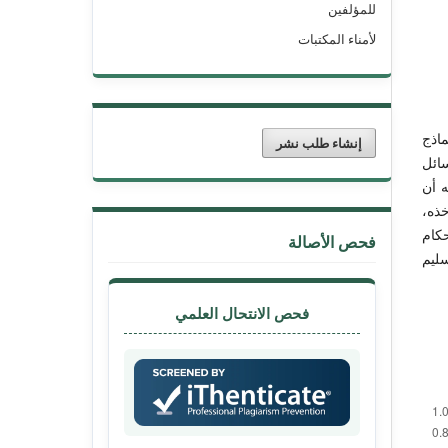
للمؤلفين
لأمناء المكتبات
اذج
إنشاء طلب نشر
سائل
ه أن
ذه،
كام
فحص الأصالة
سليم
فحص الانتحال العلمي