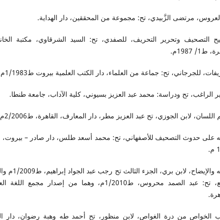
لعروس، مرتضى الزَّبيدي، تح: مجموعة من المحققين، دار الهداية.
ح التصحيف وتحرير التحريف، للصفدي، تح: السيد الشرقاوي، مكتبة الخان
 ط1/ 1987م.
يفات، للجرجاني، تح: جماعة من العلماء، دار الكتب العلمية بيروت ط1/1983م.
 الراغب، تح ودراسة: محمد عبد العزيز بسيوني، كلية الآداب، جامعة طنطا.
 اللسان، لابن الجوزي، تح عبد العزيز مطر، دار المعارف، القاهرة، ط2/2006م.
.
التنبيه والإيضاح، لابن بري، الجزء الثالث ت
الرابع، تح: عبد الصمد محروس، ط1/2010م، وهما من إصدار مجمع اللغة 
هرة.
ب الخواص من درة الغواص، لابن منظور، تح أحمد طه وهبة رضوان، دار ال