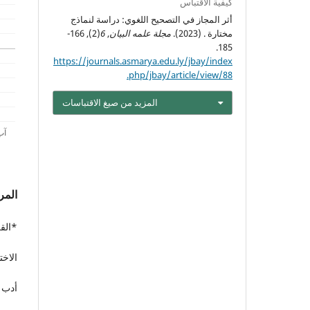
كيفية الاقتباس
أثر المجاز في التصحيح اللغوي: دراسة لنماذج
مختارة . (2023).
مجلة علمه البيان
,
6
(2), 166-
185.
https://journals.asmarya.edu.ly/jbay/index
.php/jbay/article/view/88
المزيد من صيغ الاقتباسات
المر
*القر
الاخت
أدب ا