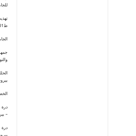
للجامع
تهذي
ط1/2001م.
الجام
جمهر
والتو
الحلل
بيروت، 
الخصا
درة 
– بيروت
درة 
بيروت،