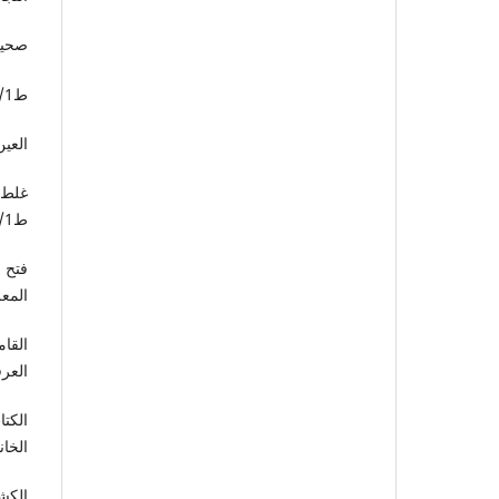
صحيح 
ط1/ 1999م.
العين
غلط ا
ط1/ 1987م.
فتح 
المعر
القا
العرق
الخان
الكشا