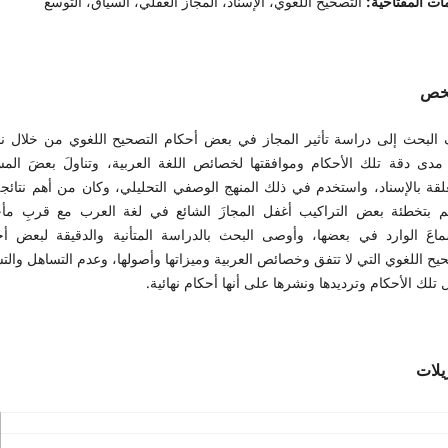
ات المفتاحية:
التصحيح اللغوي، الإسناد، المجاز العقلي، السياق، التوسع
لخص
البحث إلى دراسة تأثير المجاز في بعض أحكام التصحيح اللغوي من خلال نم
 مدى دقة تلك الأحكام وموافقتها لخصائص اللغة العربية، وتناولَ بعضَ الم
علقة بالإسناد، واستخدم في ذلك المنهج الوصفي التحليلي، وكان من أهم نتائج
م بتخطئة بعض التراكيب أغفل المجازَ الشائع في لغة العرب مع قربِ مأخ
ماعَ الوارد في بعضها، وأوصى البحث بالدراسة المتأنية والدقيقة لبعض أح
يح اللغوي التي لا تتفق وخصائص العربية وميزاتها وأصولها، وعدم التساهل والت
 تلك الأحكام وترديدها ونشرها على أنها أحكام نهائية.
زيلات