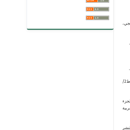
جي،
التنبيه على حدوث التصحيف للأصفهاني، تح: محمد أسعد طلس، دار صادر – بيروت، ط2/
ح رجب عبد الجواد إبراهيم، ط1/2009م والجزء
العربية
نشر