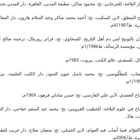
 البلاغة، للجرجاني، تح: محمود شاكر، مطبعة المدني، القاهرة، دار المدني بجدة
ح المنطق، لابن السكيت، تح: أحمد محمد شاكر وعبد السلام هارون، دار المع
 ط4/1987م.
ان بالتوبيخ لمن ذم أهل التاريخ، للسخاوي، تح، فرانز روزنثال، ترجمة صالح 
، مؤسسة الرسالة، ط1/1986م
ال، للسعدي، عالم الكتب، بيروت، 1983م.
تضاب، للبطَلْيَوسي، تح: محمد باسل عيون السود، دار الكتب العلمية، بير
اح العضدي، لأبي علي الفارسي، تح: حسن شاذلي فرهود، 1969م.
ضاح في علوم البلاغة، للخطيب القزويني، تح: محمد عبد المنعم خفاجي، دار ال
، ط3.
لعوّام فيما أصاب فيه العوام، لابن الحنبلي، تح: شعبان صلاح، دار غريب للطب
، ط/2006م.