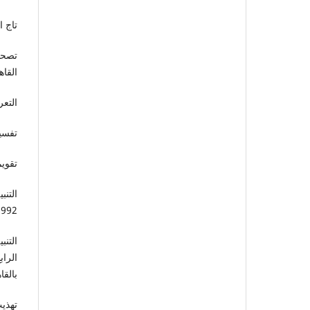
تاج ا
تصحي
القاهرة،
التعر
تفسير
تقويم
1992 م
بالقا
تهذي