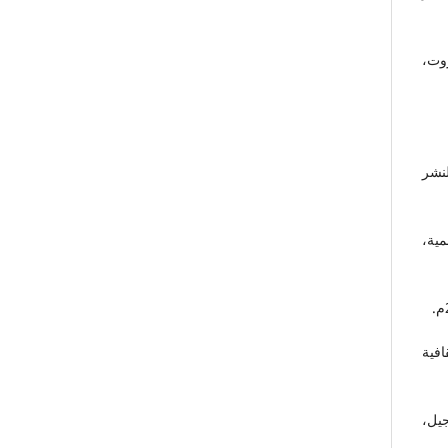
وت،
نشر
مية،
فية
جيل،