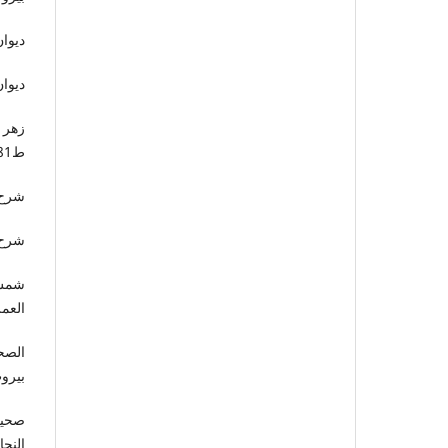
ديوان
ديوان
زهر 
ط1/1981م.
شرح ا
شرح د
شمس 
العمر
الصحا
بيروت، 
صحيح
النجاة، 