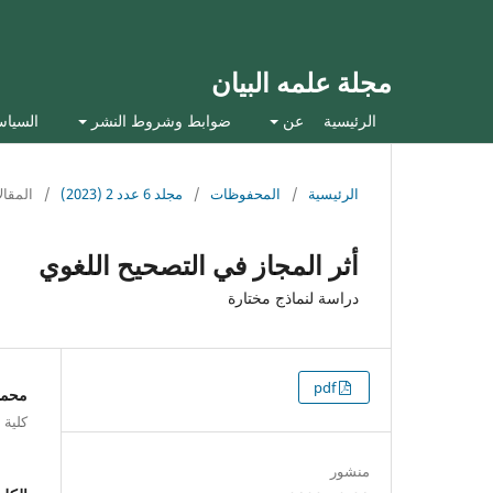
مجلة علمه البيان
الرئيسية
عن
ضوابط وشروط النشر
السيا
الرئيسية
/
المحفوظات
/
مجلد 6 عدد 2 (2023)
/
المقال
أثر المجاز في التصحيح اللغوي
دراسة لنماذج مختارة
التنزيلات
pdf
محمد 
كلية ا
منشور