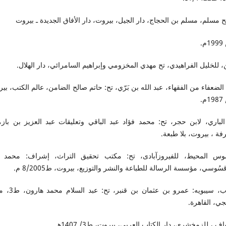
مسلم، مسلم بن الحجاج، دار الجيل، بيروت، دار الأفاق الجديدة ـ بيروت
، للخليل الفراهيدي، تح مهدي المخزومي وإبراهيم السامرائي، دار الهلال.
لضعفاء من الفقهاء، عبد الله بن بَرّي، تح: حاتم صالح الضامن، عالم الكتب، بي
الباري، لابن حجر، تح: محمد فؤاد عبد الباقي وتعليقات عبد العزيز بن باز،
فة ، بيروت، بلا طبعة.
موس المحيط، للفيروزآبادى، تح: مكتب تحقيق التراث، إشراف: محمد ن
سُوسي، مؤسسة الرسالة للطباعة والنشر والتوزيع، بيروت، ط8/2005 م.
الكتاب، سيبويه: عمرو بن عثمان ب
جي، القاهرة.
ف ، للزمخشري، دار الكتاب العربي، بيروت، ط3/ 1407هـ.