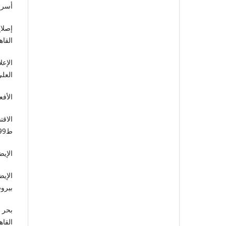
أسرار
إصلا
القاهرة،
الإعل
العلي
الأفع
الاق
ط1/1999م.
الإيض
الإي
بيروت
بحر ا
القاهرة