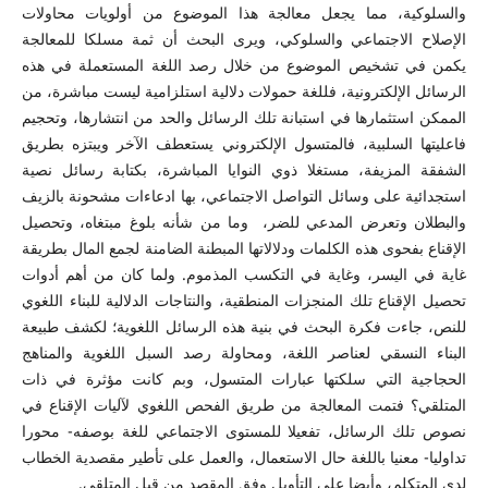
والسلوكية، مما يجعل معالجة هذا الموضوع من أولويات محاولات
الإصلاح الاجتماعي والسلوكي، ويرى البحث أن ثمة مسلكا للمعالجة
يكمن في تشخيص الموضوع من خلال رصد اللغة المستعملة في هذه
الرسائل الإلكترونية، فللغة حمولات دلالية استلزامية ليست مباشرة، من
الممكن استثمارها في استبانة تلك الرسائل والحد من انتشارها، وتحجيم
فاعليتها السلبية، فالمتسول الإلكتروني يستعطف الآخر ويبتزه بطريق
الشفقة المزيفة، مستغلا ذوي النوايا المباشرة، بكتابة رسائل نصية
استجدائية على وسائل التواصل الاجتماعي، بها ادعاءات مشحونة بالزيف
والبطلان وتعرض المدعي للضر، وما من شأنه بلوغ مبتغاه، وتحصيل
الإقناع بفحوى هذه الكلمات ودلالاتها المبطنة الضامنة لجمع المال بطريقة
غاية في اليسر، وغاية في التكسب المذموم. ولما كان من أهم أدوات
تحصيل الإقناع تلك المنجزات المنطقية، والنتاجات الدلالية للبناء اللغوي
للنص، جاءت فكرة البحث في بنية هذه الرسائل اللغوية؛ لكشف طبيعة
البناء النسقي لعناصر اللغة، ومحاولة رصد السبل اللغوية والمناهج
الحجاجية التي سلكتها عبارات المتسول، وبم كانت مؤثرة في ذات
المتلقي؟ فتمت المعالجة من طريق الفحص اللغوي لآليات الإقناع في
نصوص تلك الرسائل، تفعيلا للمستوى الاجتماعي للغة بوصفه- محورا
تداوليا- معنيا باللغة حال الاستعمال، والعمل على تأطير مقصدية الخطاب
لدى المتكلم، وأيضا على التأويل وفق المقصد من قبل المتلقي.