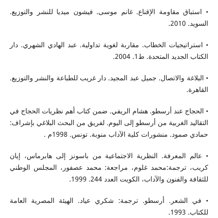
• استباق مقاومة الإقناع. غانم موسى. فيشون ميديا للنشر والتوزيع.
السويد. 2010.
• استراتيجيات الخطاب. مقاربة لغوية تداولية. عبد الهادي الشهري. دار
الكتاب الجديد المتحدة. ط1. 2004.
• البلاغة والاتصال. جميل عبد المجيد. دار غريب للطباعة والنشر والتوزيع.
القاهرة.
• الحجاج عند أرسطو. هشام الريفي. ضمن كتاب أهم نظريات الحجاج في
التقاليد الغربية من أرسطو إلى اليوم. لفريق من البحث البلاغي بإشراف:
حمادي صمود. منشورات كلية الآداب منوبة. تونس. 1998م .
• عالم المعرفة. النظرية الاجتماعية من باسونز إلى هابرماس، إيان
كريب، ترجمة:محمد غلوم، مراجعة: محمد عصفور، المجلس الوطني
للثقافة والفنون والآداب، الكويت العدد 244. 1999.
• في الشعر. أرسطو. ترجمة: شكري عياد. الهيئة المصرية العامة
للكتاب. 1993.