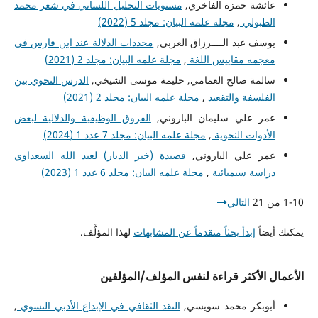
عائشة حمزة الفاخري,
مستويات التحليل اللساني في شعر محمد
الطبولي
,
مجلة علمه البيان: مجلد 5 (2022)
يوسف عبد الــــرزاق العربي,
محددات الدلالة عند ابن فارس في
معجمه مقاييس اللغة
,
مجلة علمه البيان: مجلد 2 (2021)
سالمة صالح العمامي, حليمة موسى الشيخي,
الدرس النحوي بين
الفلسفة والتقعيد
,
مجلة علمه البيان: مجلد 2 (2021)
عمر علي سليمان الباروني,
الفروق الوظيفية والدلالية لبعض
الأدوات النحوية
,
مجلة علمه البيان: مجلد 7 عدد 1 (2024)
عمر علي الباروني,
قصيدة (خير الديار) لعبد الله السعداوي
دراسة سيميائية
,
مجلة علمه البيان: مجلد 6 عدد 1 (2023)
1-10 من 21
التالي
يمكنك أيضاً
إبدأ بحثاً متقدماً عن المشابهات
لهذا المؤلَّف.
الأعمال الأكثر قراءة لنفس المؤلف/المؤلفين
أبوبكر محمد سويسي,
النقد الثقافي في الإبداع الأدبي النسوي
,