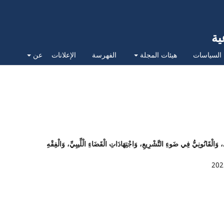
ية
السياسات
هيئات المجلة
الفهرسة
الإعلانات
عن
ُ، وَالْقَانُونِيُّ فِي ضَوءِ التَّشْرِيعِ، وَاجْتِهَادَاتِ الْقَضَاءِ الْلِّيبِيِّ، وَالْفِقْهِ