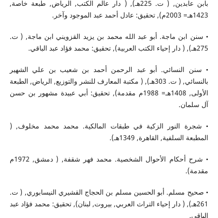
بابن عابدين, ( ت. 225هـ), ( دار عالم الكتب, الرياض, طبعة خاصة,
1423هـ= 2003م), تحقيق: عادل أحمد عبد الموجود وآخر.
• سنن ابن ماجة. أبو عبد الله محمد بن يزيد القزويني ابن ماجة, ( ت.
275هـ), ( دار إحياء الكتب العربية), تحقيق: محمد فؤاد عبد الباقي.
• سنن النسائي. أبو عبد الرحمن أحمد بن شعيب بن علي الشهير
بالنسائي, ( ت. 303هـ), ( مكتبة المعارف للنشر والتوزيع, الرياض, الطبعة
الأولى, 1408هـ= 1988م مقدمة), تحقيق: أبي عبيدة مشهور بن حسن
آل سلمان.
• شجرة النور الزكية في طبقات المالكية. محمد محمد مخلوف, (
المطبعة السلفية, القاهرة, 1349هـ).
• شرح أحكام الأحوال الشخصية. محمد فهر شقفة, ( دمشق, 1972م
مقدمة).
• صحيح مسلم. أبو الحسين مسلم بن الحجاج القشيري النيسابوري, ( ت.
261هـ), ( دار إحياء التراث العربي, بيروت, لبنان), تحقيق: محمد فؤاد عبد
الباقي.