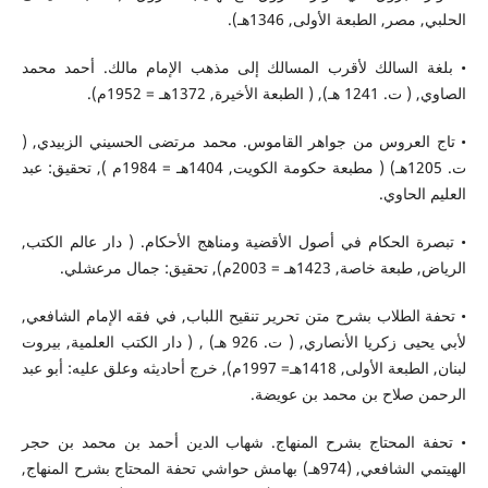
الحلبي, مصر, الطبعة الأولى, 1346هـ).
• بلغة السالك لأقرب المسالك إلى مذهب الإمام مالك. أحمد محمد
الصاوي, ( ت. 1241 هـ), ( الطبعة الأخيرة, 1372هـ = 1952م).
• تاج العروس من جواهر القاموس. محمد مرتضى الحسيني الزبيدي, (
ت. 1205هـ) ( مطبعة حكومة الكويت, 1404هـ = 1984م ), تحقيق: عبد
العليم الحاوي.
• تبصرة الحكام في أصول الأقضية ومناهج الأحكام. ( دار عالم الكتب,
الرياض, طبعة خاصة, 1423هـ = 2003م), تحقيق: جمال مرعشلي.
• تحفة الطلاب بشرح متن تحرير تنقيح اللباب, في فقه الإمام الشافعي,
لأبي يحيى زكريا الأنصاري, ( ت. 926 هـ) , ( دار الكتب العلمية, بيروت
لبنان, الطبعة الأولى, 1418هـ= 1997م), خرج أحاديثه وعلق عليه: أبو عبد
الرحمن صلاح بن محمد بن عويضة.
• تحفة المحتاج بشرح المنهاج. شهاب الدين أحمد بن محمد بن حجر
الهيتمي الشافعي, (974هـ) بهامش حواشي تحفة المحتاج بشرح المنهاج,