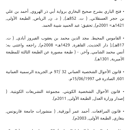
• فتح الباري بشرح صحيح البخاري برواية أبي ذر الهروي, أحمد بن علي
بن حجر العسقلاني, ( ت. 852هـ), ( د. ن, الرياض, الطبعة الأولى,
1421هـ= 2001م), تحقيق: عبد الحميد شيبة الحمد.
• القاموس المحيط. مجد الدين محمد بن يعقوب الفيروز آبادي, ( ت.
817هـ),( دار الحديث, القاهرة, 1429هـ= 2008م), راجعه واعتنى به:
أنس محمد الشامي, وآخر. - ( طبعة مصورة عن الطبعة الثالثة للمطبعة
الأميرية, 1301هـ).
• قانون الأحوال الشخصية العماني 32 /97 م, الجريدة الرسمية العمانية
601, الصادرة في 15/06/1997م.
• قانون الأحوال الشخصية الكويتي. مجموعة التشريعات الكويتية. (
إصدار وزارة العدل, الطبعة الأولى, 2011م).
• قانون المرافعات. أحمد عمر أبوزقية, ( منشورات جامعة قاريونس,
بنغازي, الطبعة الأولى, 2003م).