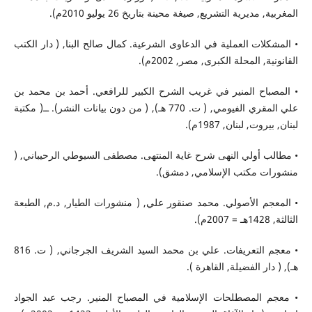
المغربية, مديرية التشريع, صيغة محينة بتاريخ 26 يوليو 2010م).
• المشكلات العملية في الدعاوى الشرعية. كمال صالح البنا, ( دار الكتب
القانونية, المحلة الكبرى, مصر, 2002م).
• المصباح المنير في غريب الشرح الكبير للرافعي. أحمد بن محمد بن
علي المقري الفيومي, ( ت. 770 هـ), ( من دون بيانات النشر). ــ( مكتبة
لبنان, بيروت, لبنان, 1987م).
• مطالب أولي النهى شرح غاية المنتهى. مصطفى السيوطي الرحيباني, (
منشورات مكتب الإسلامي, دمشق).
• المعجم الأصولي. محمد صنقور علي, ( منشورات الطيار, د.م, الطبعة
الثالثة, 1428هـ = 2007م).
• معجم التعريفات. علي بن محمد السيد الشريف الجرجاني, ( ت. 816
هـ), ( دار الفضيلة, القاهرة ).
• معجم المصطلحات الإسلامية في المصباح المنير. رجب عبد الجواد