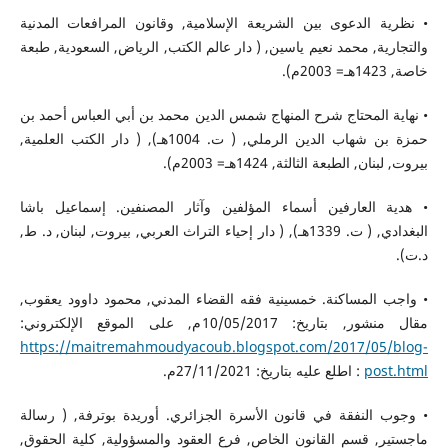
• نظرية الدعوى بين الشريعة الإسلامية, وقانون المرافعات المدنية
والتجارية, محمد نعيم ياسين, ( دار عالم الكتب, الرياض, السعودية, طبعة
خاصة, 1423هـ= 2003م).
• نهاية المحتاج شرح المنهاج شمس الدين محمد بن أبي العباس أحمد بن
حمزة بن شهاب الدين الرملي, ( ت. 1004هـ), ( دار الكتب العلمية,
بيروت, لبنان, الطبعة الثالثة, 1424هـ= 2003م).
• هدية العارفين أسماء المؤلفين وآثار المصنفين. إسماعيل باشا
البغدادي, ( ت. 1339هـ), ( دار إحياء التراث العربي, بيروت, لبنان, د. ط,
د.ت).
• واجب المساكنة. خمسينية فقه القضاء المدني, محمود داوود يعقوب,
مقال منشور, بتاريخ: 10/05/2017م, على الموقع الإلكتروني:
https://maitremahmoudyacoub.blogspot.com/2017/05/blog-
post.html
: اطلع عليه بتاريخ: 27/11/2021م.
• وجوب النفقة في قانون الأسرة الجزائري. أوريدة بوترفة, ( رسالة
ماجستير, قسم القانون الخاص, فرع العقود والمسؤولية, كلية الحقوق,