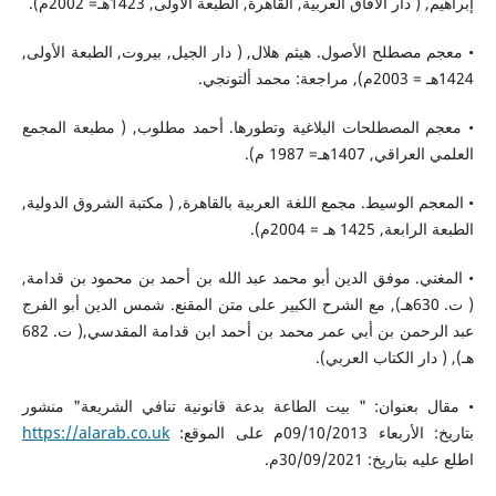
إبراهيم, ( دار الآفاق العربية, القاهرة, الطبعة الأولى, 1423هـ= 2002م).
• معجم مصطلح الأصول. هيثم هلال, ( دار الجيل, بيروت, الطبعة الأولى,
1424هـ = 2003م), مراجعة: محمد ألتونجي.
• معجم المصطلحات البلاغية وتطورها. أحمد مطلوب, ( مطبعة المجمع
العلمي العراقي, 1407هـ= 1987 م).
• المعجم الوسيط. مجمع اللغة العربية بالقاهرة, ( مكتبة الشروق الدولية,
الطبعة الرابعة, 1425 هـ = 2004م).
• المغني. موفق الدين أبو محمد عبد الله بن أحمد بن محمود بن قدامة,
( ت. 630هـ), مع الشرح الكبير على متن المقنع. شمس الدين أبو الفرج
عبد الرحمن بن أبي عمر محمد بن أحمد ابن قدامة المقدسي,( ت. 682
هـ), ( دار الكتاب العربي).
• مقال بعنوان: " بيت الطاعة بدعة قانونية تنافي الشريعة" منشور
بتاريخ: الأربعاء 09/10/2013م على الموقع:
https://alarab.co.uk
اطلع عليه بتاريخ: 30/09/2021م.