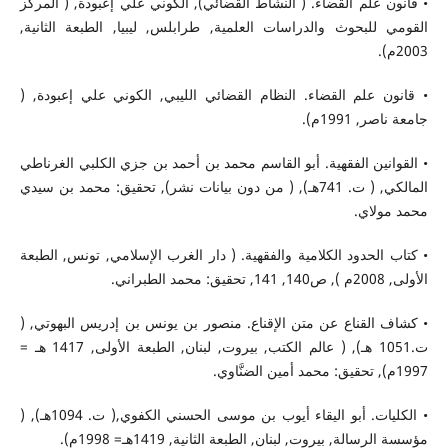
• قانون علم القضاء. ( النشاط القضائي), الكوني علي إعبودة, ( المركز
القومي للبحوث والدراسات العلمية, طرابلس, ليبيا, الطبعة الثانية,
2003م).
• قانون علم القضاء. النظام القضائي الليبي, الكوني علي إعبودة, (
جامعة ناصر, 1991م).
• القوانين الفقهية. أبو القاسم محمد بن أحمد بن جزي الكلبي الغرناطي
المالكي, ( ت. 741هـ), ( من دون بيانات نشر), تحقيق: محمد بن سيدي
محمد مولاي.
• كتاب الحدود الكلامية والفقهية. ( دار الغرب الإسلامي, تونس, الطبعة
الأولى, 2008م ), ص140, 141, تحقيق: محمد الطبراني.
• كشاف القناع عن متن الإقناع. منصور بن يونس بن إدريس البهوتي, (
ت.1051 هـ), ( عالم الكتب, بيروت, لبنان, الطبعة الأولى, 1417 هـ =
1997م), تحقيق: محمد أمين الضنَّاوي.
• الكليات. أبو اليقاء أيوب بن موسى الحسني الكفوي,( ت. 1094هـ), (
مؤسسة الرسالة, بيروت, لبنان, الطبعة الثانية, 1419هـ= 1998م).