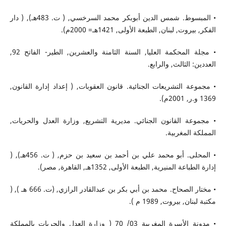
• المبسوط. شمس الدين أبوبكر محمد السرخسي, ( ت. 483هـ), ( دار
الفكر, بيروت, لبنان, الطبعة الأولى, 1421هـ= 2000م).
• مجلة المحكمة العليا, السنة الثامنة والعشرين, الطير- الفاتح 92,
العددين: الثالث, والرابع.
• مجموعة التشريعات الجنائية. قانون العقوبات, ( إعداد إدارة القانون,
1369 و.ر, 2001م).
• مجموعة القانون الجنائي. مديرية التشريع, وزارة العدل والحريات,
المملكة المغربية.
• المحلى. أبو محمد علي بن أحمد بن سعيد بن حزم, ( ت. 456هـ), (
إدارة الطباعة المنيرية, الطبعة الأولى, 1352هـ, القاهرة, مصر).
• مختار الصحاح. محمد بن أبي بكر بن عبدالقادر الرازي, (ت. 666 هـ ), (
مكتبة لبنان, بيروت, 1989 م ).
• مدونة الأسرة المغربية 03/ 70 ( وزارة العدل والحريات بالمملكة