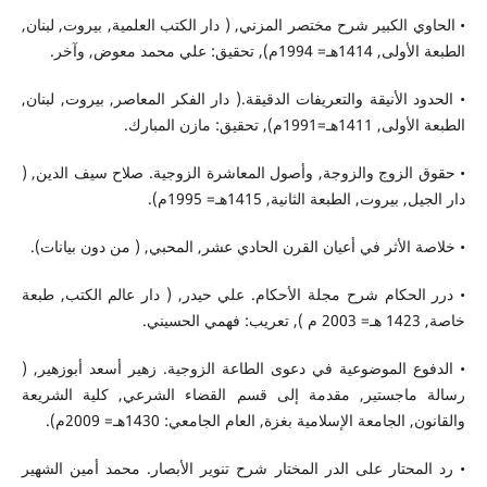
• الحاوي الكبير شرح مختصر المزني, ( دار الكتب العلمية, بيروت, لبنان,
الطبعة الأولى, 1414هـ= 1994م), تحقيق: علي محمد معوض, وآخر.
• الحدود الأنيقة والتعريفات الدقيقة.( دار الفكر المعاصر, بيروت, لبنان,
الطبعة الأولى, 1411هـ=1991م), تحقيق: مازن المبارك.
• حقوق الزوج والزوجة, وأصول المعاشرة الزوجية. صلاح سيف الدين, (
دار الجيل, بيروت, الطبعة الثانية, 1415هـ= 1995م).
• خلاصة الأثر في أعيان القرن الحادي عشر, المحبي, ( من دون بيانات).
• درر الحكام شرح مجلة الأحكام. علي حيدر, ( دار عالم الكتب, طبعة
خاصة, 1423 هـ= 2003 م ), تعريب: فهمي الحسيني.
• الدفوع الموضوعية في دعوى الطاعة الزوجية. زهير أسعد أبوزهير, (
رسالة ماجستير, مقدمة إلى قسم القضاء الشرعي, كلية الشريعة
والقانون, الجامعة الإسلامية بغزة, العام الجامعي: 1430هـ= 2009م).
• رد المحتار على الدر المختار شرح تنوير الأبصار. محمد أمين الشهير