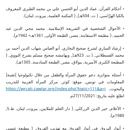
• أحكام القرآن. عماد الدين أبو الحسن علي بن محمد الطبري المعروف
بالكيا الهرَّاسي, ( ت. 504هـ), ( المكتبة العلمية, بيروت, لبنان).
• الأحوال الشخصية في الشريعة الإسلامية. محمد محي الدين عبد
الحميد, ( مطبعة الاستقامة, مصر, الطبعة الأولى, 1361هـ= 1942م).
• إرشاد الساري لشرح صحيح البخاري. أبو العباس شهاب الدين أحمد بن
محمد القسطلاني, ( ت. 923هـ(, وبهامشه صحيح مسلم بشرح النووي, (
المطبعة الكبرى الأميرية, ببولاق, مصر, الطبعة السادسة, 1305هـ).
• أسئلة متواترة. دعم حقوق المرأة والطفل من خلال تكنولوجيا ]تقنية[
المعلومات في تونس, موقع: كوثر, مركز المرأة العربية للتدريب
والبحوث,
https://wrcati.cawtar.org/index.php?topic=111&a=i
اطلع عليه بتاريخ: 27/11/2021م.
• الأعلام, خير الدين الزركلي, ( دار العلم للملايين, بيروت, لبنان, ط.5,
1980م).
• أنوار البروق في أنوار الفروق مع تهذيب الفروق. ( مطبعة عيسى