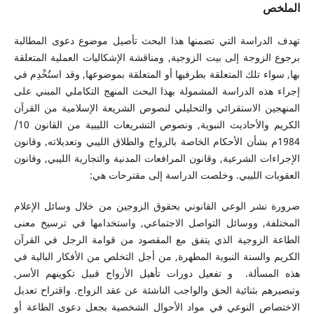
الملخص
تهدف الدراسة التي تضمنها هذا البحث تأصيل موضوع دعوى المطالبة
برجوع الزوجة إلى بيت الزوجية, ومناقشة الإشكاليات العملية المتعلقة
بها, سواء تلك المتعلقة بطرفيها أو المتعلقة بموضوعها, وقد استُخْدِم في
إجراء هذه الدراسة المشمولة بهذا البحث المنهج التكاملي المبني على
المنهجين الاستقرائي والتحليلي لنصوص الشريعة الإسلامية من القرآن
الكريم والأحاديث النبوية, ونصوص التشريعات الليبية من القانون 10/
1984م بشأن الأحكام الخاصة بالزواج والطلاق الليبي وتعديلاته, وقانون
الإجراءات الشرعية, وقانون المرافعات المدنية والتجارية الليبي, وقانون
العقوبات الليبي. وخلصت الدراسة إلى مقترحات هي:
ضرورة نشر الوعي القانوني بحقوق الزوجين من خلال وسائل الإعلام
المختلفة, ووسائل التواصل الاجتماعي, واستخدامها في ترسيخ معنى
الطاعة الزوجية الذي يتفق مع المقصود من قوامة الرجل في القرآن
الكريم والسنة النبوية المطهرة, من أجل التخلص من الأفكار البالية في
هذه المسألة. و تفعيل دورات تأهيل الأزواج قبيل تكوينهم الأسر,
وتبصيرهم بثنائية الحق والواجب الناشئة عن عقد الزواج. واقتراح تعديل
الاختصاص النوعي في مواد الأحوال الشخصية بجعل دعوى الطاعة أو