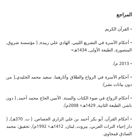
المراجع
• القرآن الكريم
• أحكام الأسرة في التشريع الليبي. الهادي علي زبيدة, ( مؤسسة شروق,
المنصورة, الطبعة الأولى, 1434هـ=
• 2013 م).
• أحكام الأسرة في الزواج والطلاق وآثارهما. سعيد محمد الجليدي,( من
دون بيانات نشر).
• أحكام الزواج في ضوء الكتاب والسنة. الأمين الحاج محمد أحمد, ( دون
ناشر, الطبعة الثانية, 1429هـ= 2008م).
• أحكام القرآن. أبو بكر أحمد بن علي الرازي الجصاص, ( ت. 370هـ), (
دار إحياء التراث العربي, بيروت, لبنان, 1412هـ= 1992م), تحقيق: محمد
الصادق قمحاوي.