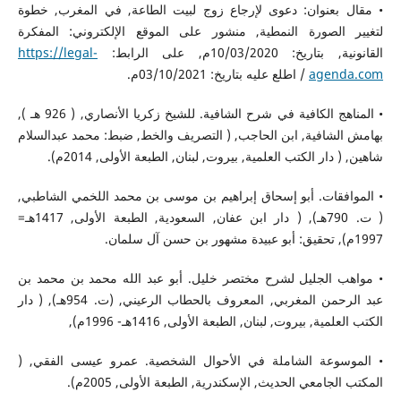
• مقال بعنوان: دعوى لإرجاع زوج لبيت الطاعة, في المغرب, خطوة
لتغيير الصورة النمطية, منشور على الموقع الإلكتروني: المفكرة
القانونية, بتاريخ: 10/03/2020م, على الرابط:
https://legal-
agenda.com
/ اطلع عليه بتاريخ: 03/10/2021م.
• المناهج الكافية في شرح الشافية. للشيخ زكريا الأنصاري, ( 926 هـ ),
بهامش الشافية, ابن الحاجب, ( التصريف والخط, ضبط: محمد عبدالسلام
شاهين, ( دار الكتب العلمية, بيروت, لبنان, الطبعة الأولى, 2014م).
• الموافقات. أبو إسحاق إبراهيم بن موسى بن محمد اللخمي الشاطبي,
( ت. 790هـ), ( دار ابن عفان, السعودية, الطبعة الأولى, 1417هـ=
1997م), تحقيق: أبو عبيدة مشهور بن حسن آل سلمان.
• مواهب الجليل لشرح مختصر خليل. أبو عبد الله محمد بن محمد بن
عبد الرحمن المغربي, المعروف بالحطاب الرعيني, (ت. 954هـ), ( دار
الكتب العلمية, بيروت, لبنان, الطبعة الأولى, 1416هـ- 1996م),
• الموسوعة الشاملة في الأحوال الشخصية. عمرو عيسى الفقي, (
المكتب الجامعي الحديث, الإسكندرية, الطبعة الأولى, 2005م).