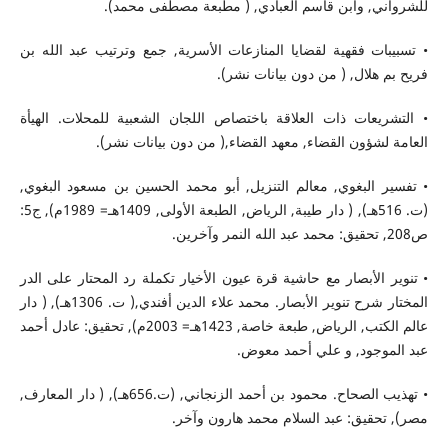
للشرواني, وابن قاسم العبادي, ( مطبعة مصطفى محمد).
• تسبيبات فقهية لقضايا المنازعات الأسرية, جمع وترتيب عبد الله بن
فريح بم هلال, ( من دون بيانات نشر).
• التشريعات ذات العلاقة باختصاص اللجان الشعبية للمحلات. الهيأة
العامة لشؤون القضاء, معهد القضاء,( من دون بيانات نشر).
• تفسير البغوي, معالم التنزيل, أبو محمد الحسين بن مسعود البغوي,
(ت. 516هـ), ( دار طيبة, الرياض, الطبعة الأولى, 1409هـ= 1989م), ج5:
ص208, تحقيق: محمد عبد الله النمر وآخرين.
• تنوير الأبصار مع حاشية قرة عيون الأخيار تكملة رد المحتار على الدر
المختار شرح تنوير الأبصار. محمد علاء الدين أفندي,( ت. 1306هـ), ( دار
عالم الكتب, الرياض, طبعة خاصة, 1423هـ= 2003م), تحقيق: عادل أحمد
عبد الموجود, و علي أحمد معوض.
• تهذيب الصحاح. محمود بن أحمد الزنجاني, (ت.656هـ), ( دار المعارف,
مصر), تحقيق: عبد السلام محمد هارون وآخر.