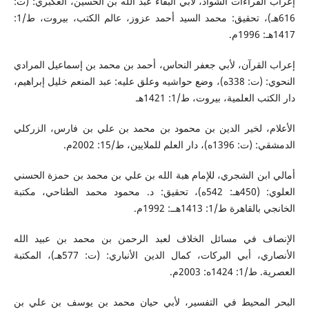
إعراب القراءات الشواذ، لأبي البقاء عبد الله بن الحسين، العكبري: (ت:
616هـ)، تحقيق: محمد السيد أحمد عزوز، عالم الكتب، بيروت، ط/1:
1417هـ: 1996م.
إعراب القرآن، لأبي جعفر النحاس، أحمد بن محمد بن إسماعيل المرادي
النحوي: (ت: 338ه)، وضع حواشيه وعلق عليه: عبد المنعم خليل إبراهيم،
دار الكتب العلمية، بيروت، ط/1: 1421هـ
الأعلام، لخير الدين بن محمود بن محمد بن علي بن فارس، الزركلي
الدمشقي: (ت: 1396ه)، دار العلم للملايين، ط/15: 2002م.
أمالي ابن الشجري، للإمام هبة الله بن علي بن محمد بن حمزة الحسني
العلوي: (450هـ: 542ه)، تحقيق: د. محمود محمد الطناحي، مكتبة
الخانجي بالقاهرة ط/1: 1413هــ: 1992م.
الإنصاف في مسائل الخلاف لعبد الرحمن بن محمد بن عبيد الله
الأنصاري، أبي البركات، كمال الدين الأنباري: (ت: 577هـ)، المكتبة
العصرية. ط/1: 1424ه: 2003م.
البحر المحيط في التفسير، لأبي حيان محمد بن يوسف بن علي بن