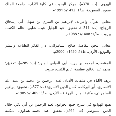
الهروي، (ت: 370ه)، مركز البحوث في كلية الآداب، جامعة الملك
سعود، السعودية، ط/1: 1412ه: 1991م.
معاني القرآن وإعرابه، لإبراهيم بن السري بن سهل، أبي إسحاق
الزجاج: (ت: 311ه)، تحقيق: عبد الجليل عبده شلبي، عالم الكتب،
بيروت، ط/1: 1408هـ: 1988م.
معاني النحو، لـفاضل صالح السامرائي، دار الفكر للطباعة والنشر
والتوزيع، الأردن، ط/1: 1420ه: 2000م.
المقتضب، لمحمد بن يزيد، أبي العباس المبرد: (ت: 285ه)، تحقيق:
محمد عبد الخالق عظيمة، عالم الكتب، بيروت.
نزهة الألباء في طبقات الأدباء، لعبد الرحمن بن محمد بن عبيد الله
الأنصاري، أبو البركات، كمال الدين الأنباري: (ت: 577ه)، تحقيق: إبراهيم
السامرائي، مكتبة المنار، الزرقاء – الأردن، ط/3: 1405ه: 1985م.
همع الهوامع في شرح جمع الجوامع، لعبد الرحمن بن أبي بكر، جلال
الدين السيوطي: (ت: 911ه)، تحقيق: عبد الحميد هنداوي، المكتبة