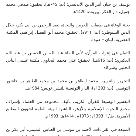
يوسف بن حيان أثير الدين الأندلسي: (ت: 745هـ)، تحقيق: صدقي محمد
جميل، دار الفكر، بيروت: 1420هـ.
بغية الوعاة في طبقات اللغويين والنحاة، لعبد الرحمن بن أبي بكر، جلال
الدين السيوطي: (ت: 911ه)، تحقيق: محمد أبو الفضل إبراهيم، المكتبة
العصرية، لبنان – صيدا.
التبيان في إعراب القرآن، لأبي البقاء عبد الله بن الحسين بن عبد الله
العكبري: (ت: 616هـ)، تحقيق: علي محمد البجاوي، مكتبة عيسى البابي
الحلبي وشركاه.
التحرير والتنوير، لمحمد الطاهر بن محمد بن محمد الطاهر بن عاشور
التونسي: (ت: 1393ه)، الدار التونسية للنشر، تونس: 1984هـ.
التفسير الوسيط للقرآن الكريم، تأليف مجموعة من العلماء بإشراف
مجمع البحوث الإسلامية بالأزهر، الناشر: الهيئة العامة لشؤون المطابع
الأميرية، ط/1: 1393ه: 1973م، 1414هـ: 1993م.
السبعة في القراءات، لأحمد بن موسى بن العباس التميمي، أبي بكر بن