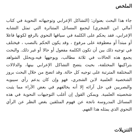
الملخص
جاء هذا البحث بعنوان: (التشاكل الإعرابي وتوجيهاته النحوية في كتاب
أمالي ابن الشجري) ليجمع المسائل المتناثرة التي تمثل التشابه
الإعرابي، فقد يحكم على الكلمة في سياقها النحوي بالرفع لكونها فاعلا
أو مبتدأ أو معطوفة على مرفوع ، وقد يكون الحكم بالنصب ، فيختلف
في توجيه ذلك بين أن تكون الكلمة مفعول أو حالا أو غير ذلك. والبحث
يجمع هذه الحالات في ثلاثة مطالب، ويوجهها فيه،ويحلل الشواهد
بتراكيبها المختلفة، بحيث يتضح التشاكل الإعرابي بينها، والدلالات
المختلفة المترتبة على توجيه كل حالة. وقد اتضح من خلال البحث بروز
الشخصية العلمية لابن الشجري، فهو وإن كان يدعم رأي سيبويه
والبصريين في جل آرائه إلا أنه يخالفهم في بعض الآراء مما يثبت
شخصيته العلمية. ويمكن القول إن أغلب التوجيهات النحوية في هذه
المسائل المدروسة ناتجة عن فهوم المتلقين بغض النظر عن الرأي
النحوي الذي يمثله هذا الفهم.
التنزيلات