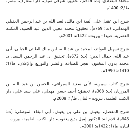
مجاهد البغدادي: (ت: 324ه)، تحقيق: شوقي ضيف، دار المعارف، مصر،
ط/2: 1400ه.
شرح ابن عقيل على ألفية ابن مالك، لعبد الله بن عبد الرحمن العقيلي
الهمداني، (ت: 769ه)، تحقيق: محمد محيي الدين عبد الحميد، المكتبة
العصرية، صيدا - بيروت: 1422ه: 2001م.
شرح تسهيل الفوائد، لـمحمد بن عبد الله، ابن مالك الطائي الجياني، أبي
عبد الله، جمال الدين: (ت: 672ه)، تحقيق: د. عبد الرحمن السيد، د.
محمد بدوي المختون، هجر للطباعة والنشر والتوزيع والإعلان، ط/1:
1410ه: 1990م.
شرح كتاب سيبويه، لأبي سعيد السيرافي، الحسن بن عبد الله بن
المرزبان (ت: 368ه)، تحقيق: أحمد حسن مهدلي، علي سيد علي، دار
الكتب العلمية، بيروت – لبنان، ط/1: 2008م.
شرح المفصل، ليعيش بن علي بن يعيش، أبي البقاء الموصلي: (ت:
643ه)، قدم له: الدكتور إميل بديع يعقوب، دار الكتب العلمية، بيروت –
لبنان، ط/1: 1422ه: 2001م.