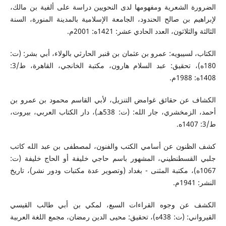
الضرورة الشعرية ومفهومها لدى النحويين دراسة على ألفية بن مالك،
لإبراهيم بن صالح الحندود، الجامعة الإسلامية بالمدينة المنورة، السنة
الثالثة والثلاثون، العدد الحادي عشر: 1421ه: 2001م.
الكتاب، لسيبويه: عمرو بن عثمان بن قنبر الحارثي بالولاء، أبي بشر: (ت:
180ه)، تحقيق: عبد السلام هارون، مكتبة الخانجي، القاهرة، ط/3:
1408ه: 1988م.
الكشاف عن حقائق غوامض التنزيل، لأبي القاسم محمود بن عمرو بن
أحمد، الزمخشري، جار الله: (ت: 538هـ)، دار الكتاب العربي، بيروت،
ط/3: 1407ه.
كشف الظنون عن أسامي الكتب والفنون، لمصطفى بن عبد الله كاتب
جلبي القسطنطيني، المشهور باسم حاجي خليفة أو الحاج خليفة (ت:
1067ه)، مكتبة المثنى - بغداد (وتصوير عدة مكتبات ودور نشر)، تاريخ
النشر: 1941م.
الكشف عن وجوه القراءات السبع، لمكي بن أبي طالب القيسي
القيرواني: (ت: 438ه)، تحقيق: محيى الدين رمضان، مجمع اللغة العربية