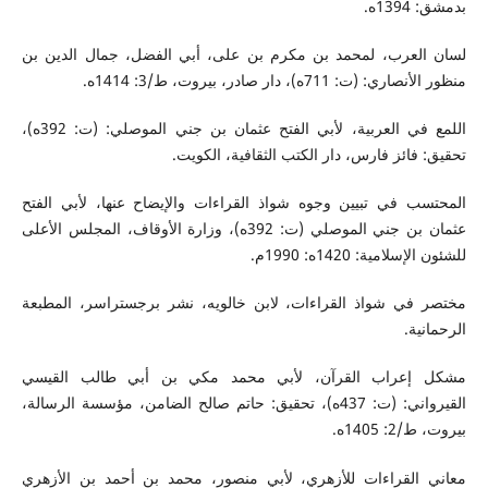
بدمشق: 1394ه.
لسان العرب، لمحمد بن مكرم بن على، أبي الفضل، جمال الدين بن
منظور الأنصاري: (ت: 711ه)، دار صادر، بيروت، ط/3: 1414ه.
اللمع في العربية، لأبي الفتح عثمان بن جني الموصلي: (ت: 392ه)،
تحقيق: فائز فارس، دار الكتب الثقافية، الكويت.
المحتسب في تبيين وجوه شواذ القراءات والإيضاح عنها، لأبي الفتح
عثمان بن جني الموصلي (ت: 392ه)، وزارة الأوقاف، المجلس الأعلى
للشئون الإسلامية: 1420ه: 1990م.
مختصر في شواذ القراءات، لابن خالويه، نشر برجستراسر، المطبعة
الرحمانية.
مشكل إعراب القرآن، لأبي محمد مكي بن أبي طالب القيسي
القيرواني: (ت: 437ه)، تحقيق: حاتم صالح الضامن، مؤسسة الرسالة،
بيروت، ط/2: 1405ه.
معاني القراءات للأزهري، لأبي منصور، محمد بن أحمد بن الأزهري