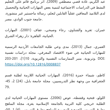
عبد الكريم، غادة قصي مصطفي (2009)، أثر برنامج قائم على التعليم
النشط في الدراسات الاجتماعية لتنمية بعض المهارات الحياتية والتحصيل
لدى التلاميذ المعاقين عقلياً القابلين لتعلم، رسالة ماجستير غير منشورة،
جامعة جنوب الوادي، مصر.
عمران، تغريد والشناوي، رجاء وصبحي، عفاف (2001)، المهارات
الحياتية، القاهرة: دار زهراء الشرق.
العمري، جمال (2013)، مدى وعي طلبة الجامعات الأردنية الرسمية
للمهارات الحياتية في ضوء الاقتصاد المعرفي، مجلة دراسات نفسية
وتربوية، منبر الممارسات النفسية والتربوية، 10(1)، 201-203. DOI:
https://doi.org/10.12816/0008837
كاظم، شيماء حمزة (2016)، المهارات الحياتية اللازمة لطلبة قسم
الجغرافية من وجهة نظر التدريسيين، مجلة جامعة بابل، (24) 2، 45-
79.
اللولو، فتحية وقشطة، عوض (2006)، مستوى المهارات الحياتية لدى
الطلبة خريجي كلية التربية بالجامعة الإسلامية بغزة، مجلة المناهج
وطرق التدريس للجمعية المصرية للمناهج وطرق التدريس، (4) 1، 50-