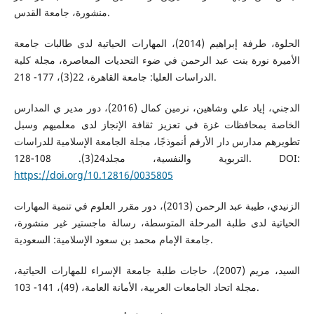
منشورة، جامعة القدس.
الحلوة، طرفة إبراهيم (2014)، المهارات الحياتية لدى طالبات جامعة
الأميرة نورة بنت عبد الرحمن في ضوء التحديات المعاصرة، مجلة كلية
الدراسات العليا: جامعة القاهرة، 22(3)، 177- 218.
الدجني، إياد علي وشاهين، نرمين كمال (2016)، دور مدير ي المدارس
الخاصة بمحافظات غزة في تعزيز ثقافة الإنجاز لدى معلميهم وسبل
تطويرهم مدارس دار الأرقم أنموذجًا، مجلة الجامعة الإسلامية للدراسات
التربوية والنفسية، مجلد24(3). 108-128. DOI:
https://doi.org/10.12816/0035805
الزنيدي، طيبة عبد الرحمن (2013)، دور مقرر العلوم في تنمية المهارات
الحياتية لدى طلبة المرحلة المتوسطة، رسالة ماجستير غير منشورة،
جامعة الإمام محمد بن سعود الإسلامية: السعودية.
السيد، مريم (2007)، حاجات طلبة جامعة الإسراء للمهارات الحياتية،
مجلة اتحاد الجامعات العربية، الأمانة العامة، (49)، 141- 103.