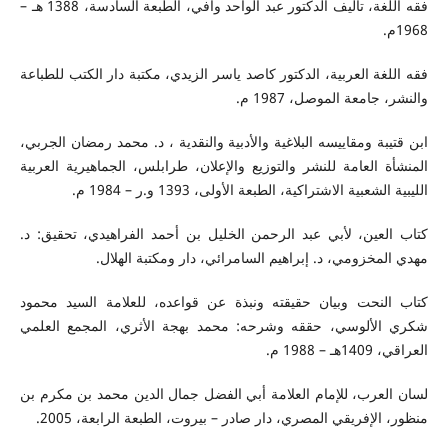
فقه اللغة، تأليف الدكتور عبد الواحد وافي، الطبعة السادسة، 1388 هـ –
1968م.
فقه اللغة العربية، الدكتور كاصد ياسر الزيدي، مكتبة دار الكتب للطباعة
والنشر، جامعة الموصل، 1987 م.
ابن قتيبة ومقاييسه البلاغية والأدبية والنقدية ، د. محمد رمضان الجربي،
المنشأة العامة للنشر والتوزيع والإعلان، طرابلس، الجماهيرية العربية
الليبية الشعبية الاشتراكية، الطبعة الأولى، 1393 و.ر – 1984 م.
كتاب العين، لأبي عبد الرحمن الخليل بن أحمد الفراهيدي، تحقيق: د.
مهدي المخزومي، د. إبراهيم السامرائي، دار ومكتبة الهلال.
كتاب النحت وبيان حقيقته ونبذة عن قواعده، للعلامة السيد محمود
شكري الألوسي، حققه وشرحه: محمد بهجة الأثري، المجمع العلمي
العراقي، 1409هـ – 1988 م.
لسان العرب، للإمام العلامة أبي الفضل جمال الدين محمد بن مكرم بن
منظور، الإفريقي المصري، دار صادر – بيروت، الطبعة الرابعة، 2005.