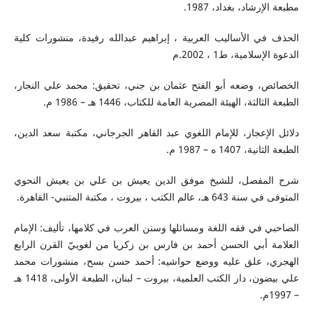
مطبعة الإرشاد، بغداد، 1987.
الحذف في الأساليب العربية ، إبراهيم عبدالله رفيدة، منشورات كلية
الدعوة الإسلامية، ط1 ، 2002.م
الخصائص، وضعه أبو الفتح عثمان بن جني، تحقيق: محمد علي النجار،
الطبعة الثالثة، الهيئة المصرية العامة للكتاب، 1446 هـ – 1986 م.
دلائل الإعجاز، للإمام اللغوي عبد القاهر الجرجاني، مكتبة سعد الدين،
الطبعة الثانية، 1407 ه – 1987 م.
شرح المفصل، للشيخ موفق الدين يعيش بن علي بن يعيش النحوي
المتوفى في سنة 643 هـ، عالم الكتب ، بيروت ، مكتبة المتنبي- القاهرة.
الصاحبي في فقه اللغة ومسائلها وسنن العرب في كلامها، تأليف: الإمام
العلامة أبي الحسن أحمد بن فارس بن زكريا من لغوييّ القرن الرابع
الهجري، علق عليه ووضع حواشيه: أحمد حسن بسح، منشورات محمد
علي بيضون، دار الكتب العلمية، بيروت – لبنان، الطبعة الأولى، 1418 هـ
– 1997م.