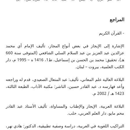
المراجع
- القرآن الكريم
الإشارة إلى الإيجاز في بعض أنواع المجاز، تأليف الإمام أي محمد
عزالدين عبد العزيز بن عبد السلام السلي الشافعي (المتوفى سنة 660
هـ)، تحقيق: محمد بن الحسن بن إسماعيل، ط1، 1416 ه – 1995 م، دار
الكتب العلمية، بيروت – لبنان.
البلاغة العالية علم المعاني، تأليف: عبد المتعال الصعيدي، قدم له وراجعه
وأعد فهارسه د. عبد القادر حسين، الناشر: مكتبة الآداب، الطبعة الثالثة،
1423 هـ / 2002 م.
البلاغة العربية، الإيجاز والإطناب والمساواة، تأليف الأستاذ عبد القادر
محم مايو، دار العلم العربي، حلب.
التراكيب اللغوية في العربية، دراسة وصفية تطبيقية، الدكتور: هادي نهر،