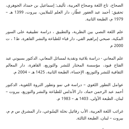
الصحاح، تاج اللغة وصحاح العربية، تأليف: إسماعيل بن حمذاد الجوهري،
تحقيق: أحمد عبد الغفور عطّار، دار العلم للملايين، بيروت، 1399 هـ –
1979 م، الطبعة الثانية.
علم اللغة النصي بين النظرية، والتطبيق ، دراسة تطبيقية على السور
المكية، صبحي إبراهيم الفي، دار قباء للطباعة والنشر القاهرة، ط1 ، ت
2000 م
علم المعاني - دراسة بلاغية ونقدية لمسائل المعاني، الدكتور بسيوني عبد
الفتاح فيود، مؤسسة المختار للنشر والتوزيع، القاهرة، دار المعالم
الثقافية للنشر والتوزيع، الإحساء، الطبعة الثانية، 1425 هـ – 2004 م.
عوامل التطور اللغوي – دراسة في نمو وتطور الثروة اللغوية، الدكتور
أحمد عبد الرحمن حماد، دار الأندلس للطباعة والنشر والتوزيع، بيروت –
لبنان، الطبعة الأولى، 1403 هـ – 1983 م.
غرائب اللغة العربية، الأب رفائيل نخلة اليَسُوعي، دار المشرق س م م،
بيروت – لبنان، الطبعة الثالثة.