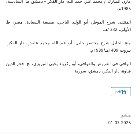
مازن المبارك / محمد علي حمد الله، دار الفكر – دمشق ط: السادسة،
1985م.
المنتقى شرح الموطإ، أبو الوليد الباجي، مطبعة السعادة، مصر، ط
الأولى، 1332هـ.
منح الجليل شرح مختصر خليل، أبو عبد الله محمد عليش، دار الفكر،
بيروت،1409هـ/1989م.
الوافي في العروض والقوافي، أبو زكرياء يحيى التبريزي، تح: فخر الدين
قباوة، دار الفكر، دمشق، سورية.
pdf
منشور
01-07-2025