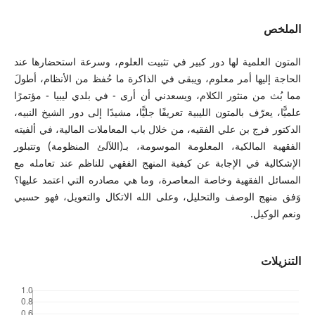
الملخص
المتون العلمية لها دور كبير في تثبيت العلوم، وسرعة استحضارها عند
الحاجة إليها أمر معلوم، ويبقى في الذاكرة ما حُفظ من الأنظام، أطولَ
مما بُث من منثور الكلام، ويسعدني أن أرى - في بلدي ليبيا - مؤتمرًا
علميًّا، يعرّف بالمتون الليبية تعريفًا جليًّا، مشيدًا إلى دور الشيخ النبيه،
الدكتور فرج بن علي الفقيه، من خلال باب المعاملات المالية، في ألفيته
الفقهية المالكية، المعلومة الموسومة، بـ(اللآلئ المنظومة) وتتبلور
الإشكالية في الإجابة عن كيفية المنهج الفقهي للناظم عند تعامله مع
المسائل الفقهية وخاصة المعاصرة، وما هي مصادره التي اعتمد عليها؟
وَفق منهج الوصف والتحليل، وعلى الله الاتكال والتعويل، فهو حسبي
ونعم الوكيل.
التنزيلات