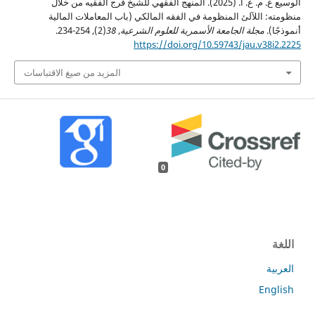
الوسيع ع. م. ع. ا. (2025). المنهج الفقهي للشيخ فرج الفقيه من خلال
منظومته: اللآلئ المنظومة في الفقه المالكي (باب المعاملات المالية
أنموذجًا).
مجلة الجامعة الأسمرية للعلوم الشرعية
,
38
(2), 254-234.
https://doi.org/10.59743/jau.v38i2.2225
المزيد من صيغ الاقتباسات
0
اللغة
العربية
English