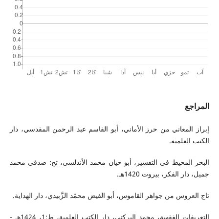
المراجع
إبراز المعاني من حرز الأماني، أبو القاسم عبد الرحمن المقدسي، دار
الكتب العلمية.
البحر المحيط في التفسير، أبو حيان محمد الأندلسي، تح: صدقي محمد
جميل، دار الفكر، بيروت 1420هـ.
تاج العروس من جواهر القاموس، أبو الفيض محمّد الزَّبيدي، دار الهداية.
التعريفات الفقهية، محمد البركتي، دار الكتب العلمية، ط:1، 1424هـ -