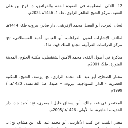
12- اللآلئ المنظومة في العقيدة الفقه والفرائض، د. فرج بن علي
الفقيه، مركز الشيخ الطاهر الزاوي، ط: 1، 1446ه 2024م.
لسان العرب، أبو الفضل محمد الإفريقى، دار صادر، بيروت ط3، 1414هـ
لطائف الإشارات لفنون القراءات، أبو العباس أحمد القسطلاني، تح:
مركز الدراسات القرآنية، مجمع الملك فهد، ط1.
مذكرة في أصول الفقه، محمد الأمين الشنقيطي، مكتبة العلوم، المدينة
المنورة، ط5، 2001م.
مختار الصحاح، أبو عبد الله محمد الرازي، تح: يوسف الشيخ، المكتبة
العصرية - الدار النموذجية، بيروت – صيدا، ط: الخامسة، 1420هـ /
1999م.
المختصر في فقه مالك، أبو إسحاق خليل المصري، تح: أحمد جاد، دار
الحديث، القاهرة، ط الأولى، 1426هـ/2005م.
مغني اللبيب عن كتب الأعاريب، أبو محمد عبد الله ابن هشام، تح: د.