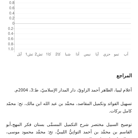
المراجع
أعلام ليبيا، الطاهر أحمد الزاويّ، دار المدار الإسلاميّ، ط:3، 2004م.
تسهيل الفوائد وتكميل المقاصد، محمَّد بن عبد الله ابن مالك، تح: محمّد
كامل بركات.
توضيح السبيل مختصر شرح التكميل المسمَّى بستان فكر المهج،أبو
القاسم بن محمَّد بن أحمد التواتِيُّ الليبيُّ، تح: محمَّد محمود موسى،