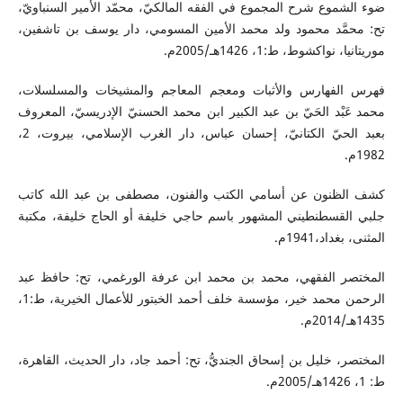
ضوء الشموع شرح المجموع في الفقه المالكيّ، محمّد الأمير السنباويّ،
تح: محمَّد محمود ولد محمد الأمين المسومي، دار يوسف بن تاشفين،
موريتانيا، نواكشوط، ط:1، 1426هـ/2005م.
فهرس الفهارس والأثبات ومعجم المعاجم والمشيخات والمسلسلات،
محمد عَبْد الحَيّ بن عبد الكبير ابن محمد الحسنيّ الإدريسيّ، المعروف
بعبد الحيّ الكتانيّ، إحسان عباس، دار الغرب الإسلامي، بيروت، 2،
1982م.
كشف الظنون عن أسامي الكتب والفنون، مصطفى بن عبد الله كاتب
جلبي القسطنطيني المشهور باسم حاجي خليفة أو الحاج خليفة، مكتبة
المثنى، بغداد،1941م.
المختصر الفقهي، محمد بن محمد ابن عرفة الورغمي، تح: حافظ عبد
الرحمن محمد خير، مؤسسة خلف أحمد الخبتور للأعمال الخيرية، ط:1،
1435هـ/2014م.
المختصر، خليل بن إسحاق الجنديُّ، تح: أحمد جاد، دار الحديث، القاهرة،
ط: 1، 1426هـ/2005م.