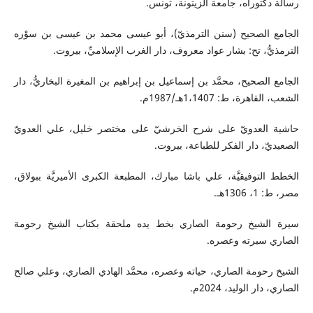
رسالة دكتوراه، جامعة الزيتونة، تونس.
الجامع الصحيح (سنن الترمذيّ)، أبو عيسى محمد بن عيسى بن سوْره
الترمذيُّ، تح: بشار عواد معروف، دار الغرب الإسلاميِّ، بيروت.
الجامع الصحيح، محمَّد بن إسماعيل بن إبراهيم بن المغيرة البخاريُّ، دار
الشعب، القاهرة، ط: 1،1407هـ/1987م.
حاشية العدويّ على شرح الخرشيّ على مختصر خليل، علي العدويّ
الصعيديّ، دار الفكر للطباعة، بيروت.
الخطط التوفيقيَّة، علي باشا مبارك، المطبعة الكبرى الأميريَّة ببولاق،
مصر، ط: 1، 1306هـ.
سيرة الشيخ رحومة الصاري بخط يده ملحقة بكتاب الشيخ رحومة
الصاري سيرته وعصره.
الشيخ رحومة الصاري، حياته وعصره، محمَّد الهادي الصاري، وعلي صالح
الصاري، دار الوليد، 2024م.