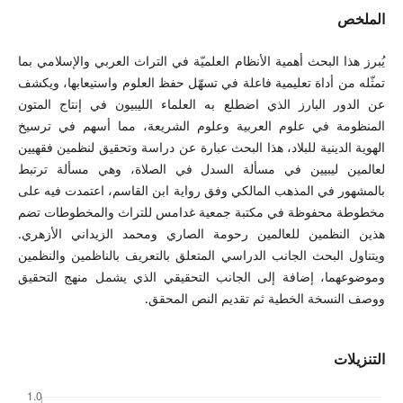
الملخص
يُبرز هذا البحث أهمية الأنظام العلميّة في التراث العربي والإسلامي بما
تمثّله من أداة تعليمية فاعلة في تسهّل حفظ العلوم واستيعابها، ويكشف
عن الدور البارز الذي اضطلع به العلماء الليبيون في إنتاج المتون
المنظومة في علوم العربية وعلوم الشريعة، مما أسهم في ترسيخ
الهوية الدينية للبلاد، هذا البحث عبارة عن دراسة وتحقيق لنظمين فقهيين
لعالمين ليبيين في مسألة السدل في الصلاة، وهي مسألة ترتبط
بالمشهور في المذهب المالكي وفق رواية ابن القاسم، اعتمدت فيه على
مخطوطة محفوظة في مكتبة جمعية غدامس للتراث والمخطوطات تضم
هذين النظمين للعالمين رحومة الصاري ومحمد الزيداني الأزهري.
ويتناول البحث الجانب الدراسي المتعلق بالتعريف بالناظمين والنظمين
وموضوعهما، إضافة إلى الجانب التحقيقي الذي يشمل منهج التحقيق
ووصف النسخة الخطية ثم تقديم النص المحقق.
التنزيلات