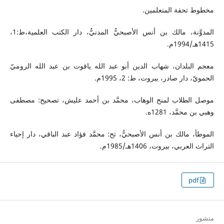
مخطوط تحفة المتعلمين.
المدوَّنة، مالك بن أنس الأصبحيُّ المدنيُّ، دار الكتب العلمية،ط:1،
1415هـ/1994م.
معجم البلدان، شهاب الدين أبو عبد الله ياقوت بن عبد الله الروميّ
الحمويّ، دار صادر، بيروت، ط: 2، 1995م.
موصل الطلاب لمنح الوهاب، محمَّد بن أحمد عليش، تصحيح: مصطفى
وهبي بن محمَّد، 1281ه.
الموطأ، مالك بن أنس الأصبحيُّ، تح: محمَّد فؤاد عبد الباقي، دار إحياء
التراث العربي، بيروت، 1406هـ/1985م.
pdf
منشور