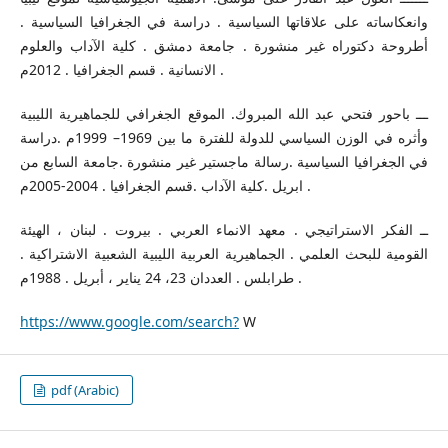
وانعكاساته على علاقاتها السياسية . دراسة في الجغرافيا السياسية .
أطروحة دكتوراه غير منشورة . جامعة دمشق . كلية الآداب والعلوم
الانسانية . قسم الجغرافيا . 2012م .
ـــ باحور فتحي عبد الله المبروك. الموقع الجغرافي للجماهيرية الليبية
وأثره في الوزن السياسي للدولة للفترة ما بين 1969– 1999م .دراسة
في الجغرافيا السياسية .رسالة ماجستير غير منشورة .جامعة السابع من
ابريل .كلية الآداب .قسم الجغرافيا . 2004-2005م .
ــ الفكر الاستراتيجي . معهد الانماء العربي . بيروت . لبنان ، الهيئة
القومية للبحث العلمي . الجماهيرية العربية الليبية الشعبية الاشتراكية .
طرابلس . العددان 23، 24 يناير ، أبريل . 1988م .
https://www.google.com/search?
W
pdf (Arabic)