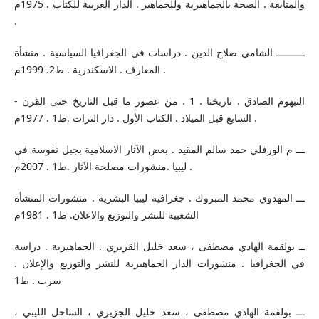
والمتابعة . الصحة بالجماهيرية وللجماهير . الدار العربية للكتاب . 1975م
.
ــــــــــ الشامي صلاح الدين . دراسات في الجغرافيا السياسية . منشأة
المعارف . الاسكندرية . ط2. 1999م .
- النيهوم الصادق . تاريخنا . 1 . من عصور ما قبل التاريخ حتى القرن
السابع قبل الميلاد . الكتاب الأول . دار التراث .ط1 . 1977م .
ـــ م الورفلي حمد سالم المقيد . بعض الآثار الاسلامية بجبل نفوسة في
ليبيا .منشورات مصلحة الآثار .ط1 . 2007م .
ـــ المهدوي محمد المبروك . جغرافية ليبيا البشرية . منشورات المنشأة
الشعبية للنشر والتوزيع والاعلان. ط1 . 1981م
ــ بولقمة الهادي مصطفى ، سعد خليل القزيري . الجماهيرية . دراسة
في الجغرافيا . منشورات الدار الجماهيرية للنشر والتوزيع والإعلان .
سرت . ط1
ـــ بولقمة الهادي مصطفى ، سعد خليل الجزيري ، الساحل الليبي ،