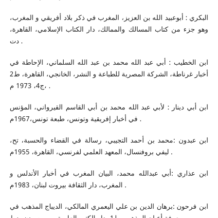
البكري : أبوعبيد الله بن العزيز، المغرب في ذكر بلاد أفريقي و المغرب،
وهو جزء من كتاب المسالك والممالك، دار الكتاب الإسلامي، القاهرة،
دت .
ابن الخطيب : أبي عبد الله محمد بن عبد الله السلماني، الإحاطة في
أخبار غرناطة، الشركة المصرية للطباعة و النشر، الخانجي، القاهرة، ط2
،ج4، 1973 م .
ابن أبي دينار : لأبي عبد الله محمد بن أبي القاسم القيرواني، المؤنس
في أخبار إفريقية وتونس، طبعة تونس،1967م .
ابن عبدون :محمد بن أحمد التجيبي، رسالة في القضاء والحسبة، تح،
ليفي بروفنسال، المعهد العلمي لفرنسي، القاهرة، 1955م .
ابن عذاري :أبي عبدالله محمد، البيان المغرب في أخبار الأندلس و
المغرب، دار الثقافة بيروت لبنان، 1983م .
ابن فرحون :برهان الدين بن علي اليعمري المالكي، الديباج المذهب في
معرفة أعيان المذهب ،ط1، دار الكتب العلمية، بيروت، دن، دط .