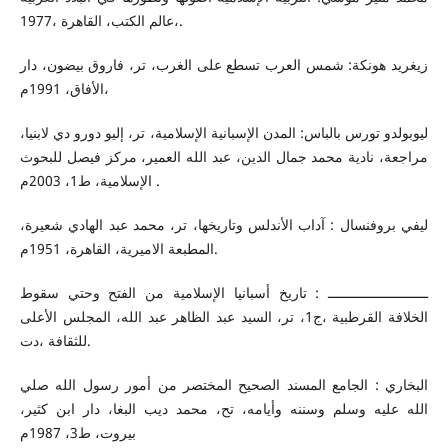
،عالم الكتب، القاهرة ،1977.
زيغريد هونكة: شمس العرب تسطع على الغرب، تر، فاروق بيضون، دار
الأفاق، 1991م،
ليوبولدو تورس بالباس: المدن الإسبانية الإسلامية، تر، إليو دورو دي لابنيا،
مراجعة، نادية محمد جمال الدين، عبد الله العمير، مركز فيصل للبحوث
الإسلامية، ط1، 2003م .
ليفي بروفنسال : آداب الأندلس وتاريخها، تر، محمد عبد الهادي شعيرة،
المطبعة الاميرية، القاهرة، 1951م.
ـــــــــــــــــــــــــ : تاريخ أسبانيا الإسلامية من الفتح وحتي سقوط
الخلافة القرطبية ،ج1، تر، السيد عبد الظاهر عبد الله، المجلس الأعلى
للثقافة ،دت.
البخاري : الجامع المسند الصحيح المختصر من أمور رسول الله صلي
الله عليه وسلم وسننه وأيامه، تح، محمد ديب البغا، دار ابن كثير،
بيروت، ط3، 1987م