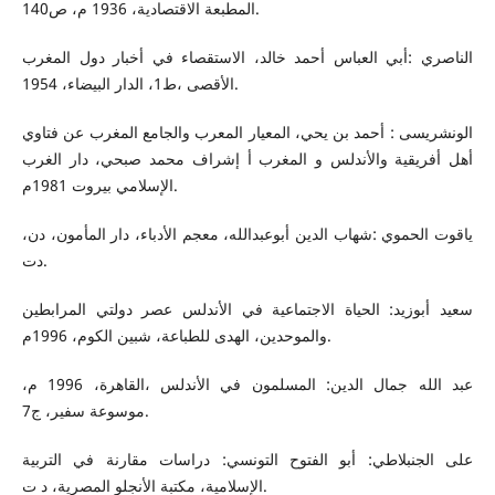
المطبعة الاقتصادية، 1936 م، ص140.
الناصري :أبي العباس أحمد خالد، الاستقصاء في أخبار دول المغرب
الأقصى ،ط1، الدار البيضاء، 1954.
الونشريسى : أحمد بن يحي، المعيار المعرب والجامع المغرب عن فتاوي
أهل أفريقية والأندلس و المغرب أ إشراف محمد صبحي، دار الغرب
الإسلامي بيروت 1981م.
ياقوت الحموي :شهاب الدين أبوعبدالله، معجم الأدباء، دار المأمون، دن،
دت.
سعيد أبوزيد: الحياة الاجتماعية في الأندلس عصر دولتي المرابطين
والموحدين، الهدى للطباعة، شبين الكوم، 1996م.
عبد الله جمال الدين: المسلمون في الأندلس ،القاهرة، 1996 م،
موسوعة سفير، ج7.
على الجنبلاطي: أبو الفتوح التونسي: دراسات مقارنة في التربية
الإسلامية، مكتبة الأنجلو المصرية، د ت.