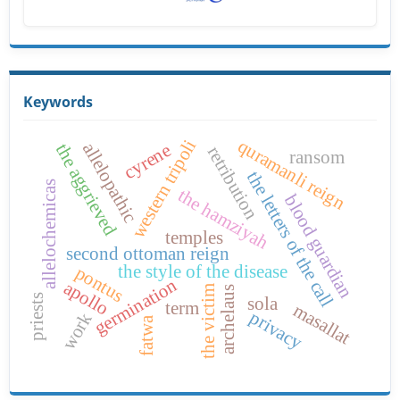
Keywords
quramanli reign
western tripoli
allelopathic
cyrene
the aggrieved
retribution
ransom
the letters of the call
allelochemicas
the hamziyah
blood guardian
temples
second ottoman reign
the style of the disease
pontus
germination
apollo
the victim
archelaus
priests
sola
term
masallat
privacy
work
fatwa