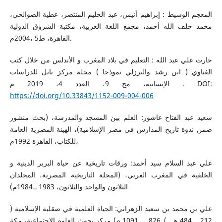
المعجم الوسيط : إبراهيم أنيس، عبد الحليم المنتصر، عطية الصوالحي،
محمد خلف الله أحمد، مجمع اللغة العربية، مكتبة الشروق الدولية
القاهرة، ط5 ،2004م.
حارث علي عبد الله : التعليم في بلاد المغرب و الأندلس من خلال كتب
الفتاوي ( ابن رشد والبرزلي نموذجا ) مجلة مركز بابل للدراسات
الإنسانية، مج 9، العدد 4، 2019 م . DOI:
https://doi.org/10.33843/1152-009-004-006
سعيد عبد الفتاح عاشور: العلم بين المسجد والمدرسة، (بحث منشور
ضمن ندوة تاريخ المدارس في مصر الإسلامية)، الهيئة المصرية العامة
للكتاب، القاهرة 1992م،
علي عبد السلام سيد أحمد: ورقات تاريخية عن حياة البربر الدينية و
الخلقية في المغرب العربي، (المجلة التاريخية المصرية، المجلدان
الثلاثون والواحد والثلاثون، 1983 ــ1984م)
علي بن محمد بن سعيد الزهراني: الحياة العلمية في صقلية الإسلامية (
212 ــ 484 هـــ / 826 ـــ 1091 م) مركز بحوث العلوم الاجتماعية، مكة