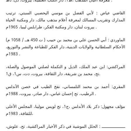
القاضي عياض : لأبي الفضل بن موسي اليحصبي السبتي، ترتيب
المدارك وتقريب المسالك لمعرفة أعلام مذهب مالك، دار ومكتبة الحياة
بيروت لبنان، دار ومكتبة الفكر، طرابلس ليبيا، 1965م .
الماوردي : أبي الحسن علي بن محمد بن حبيب ( ت 450 هــ / 1058 م)
الأحكام السلطانية والولايات الدينية، دار الفكر للطباعة والنشر والتوزيع،
1983م .
المراكشي: ابن عبد الملك، الذيل و التكملة لصلتي الموصول والصلة،
تح، محمد بن شريفة، دار الثقافة، بيروت، دت، س1، ق1.
المقري: أحمد بن محمد التلمساني، نفخ الطيب في خصن الأندلس
الرطيب، تح إحسان عباس، دار صادر، بيروت، 1988م .
مؤلف مجهول: ذكر بلاد الأندلس ،ج1، تح لويس مولينا، المجلس الأعلى
للثقافة، 1983م،
ــــــــــــــــــــ : الحلل الموشية في ذكر الأخبار المراكشية، تح، علوش،