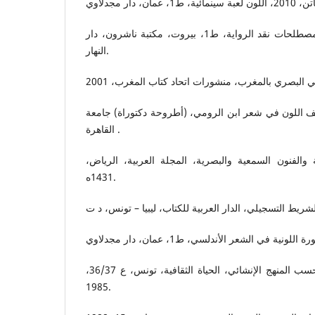
زيتوني، لطيف،2002، معجم مصطلحات نقد الرواية، ط1، بيروت، مكتبة ناشرون، دار
النهار.
يف اللون في شعر ابن الرومي، (أطروحة دكتوراة) جامعة
القاهرة .
 والفنون السمعية والبصرية، المجلة العربية، الرياض
1431ه.
بن حسين، فرج، تحليل نص حسب المنهج الإنشائي، الحياة الثقافية، تونس، ع 36/37،
1985.