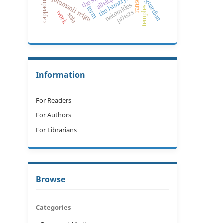
blood guardian
cappadocia
the hamziyah
ransom
quramanli reign
nekomides
term
temples
priests
work
sola
Information
For Readers
For Authors
For Librarians
Browse
Categories