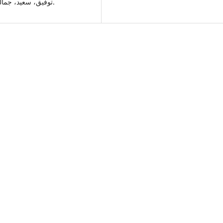
توفيق، سعيد، جماليات الصوت والتعبير الموسيقي، نزوى، عمان، ع15، 1988.