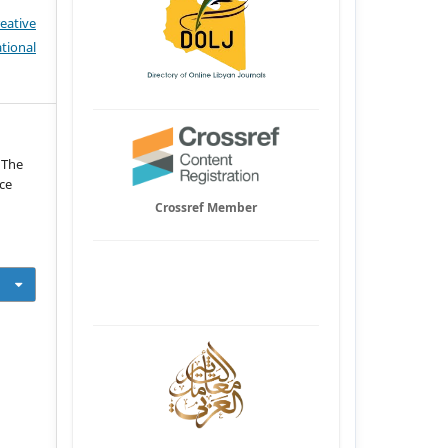
eative
tional
g The
ce
Crossref Member