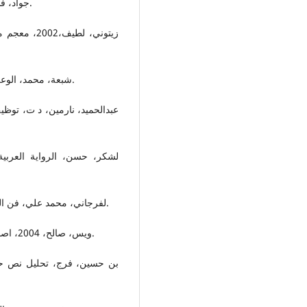
جواد، فاتن، 2010، اللون لعبة سينمائية، ط1، عمان، دار مجدلاوي.
شبعة، محمد، الوعي البصري بالمغرب، منشورات اتحاد كتاب المغرب، 2001.
عبدالحميد، نارمين، د ت، توظ
لشكر، حسن، الرواية العربية،
لفرجاني، محمد علي، فن الشريط التسجيلي، الدار العربية للكتاب، ليبيا – تونس، د ت.
ويس، صالح، 2004، اصورة اللونية في الشعر الأندلسي، ط1، عمان، دار مجدلاوي.