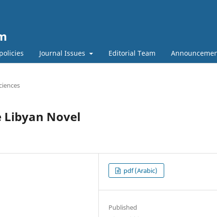
um
policies
Journal Issues
Editorial Team
Announcemen
iences
e Libyan Novel
pdf (Arabic)
Published