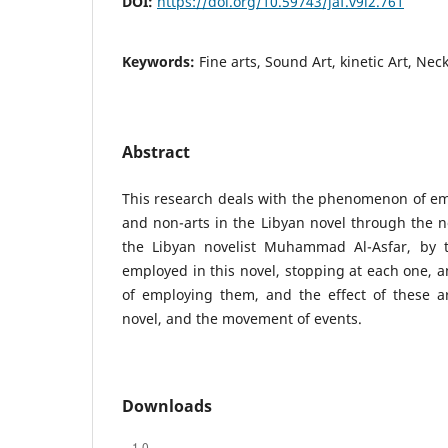
DOI:
https://doi.org/10.59743/jaf.v9i2.761
Keywords:
Fine arts, Sound Art, kinetic Art, Nec
Abstract
This research deals with the phenomenon of emp
and non-arts in the Libyan novel through the no
the Libyan novelist Muhammad Al-Asfar, by t
employed in this novel, stopping at each one, a
of employing them, and the effect of these ar
novel, and the movement of events.
Downloads