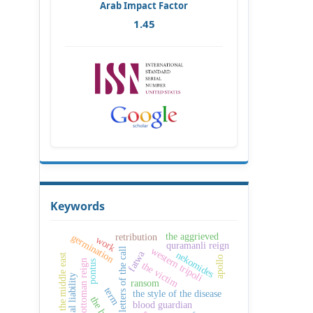
Arab Impact Factor
1.45
Keywords
the aggrieved
germination
retribution
work
quramanli reign
western tripoli
the letters of the call
fatwa
nekomides
the middle east
apollo
second ottoman reign
pontus
the victim
criminal liability
ransom
term
the style of the disease
blood guardian