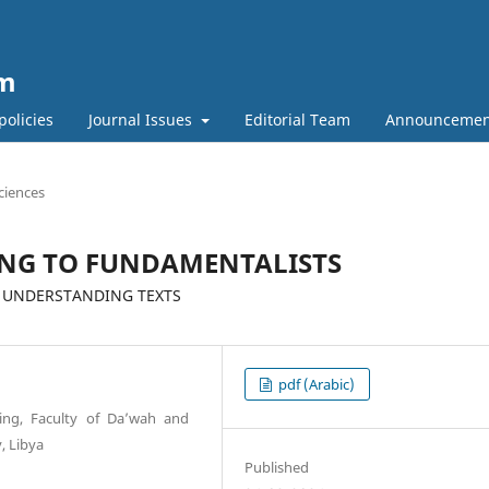
um
policies
Journal Issues
Editorial Team
Announcemen
iences
ING TO FUNDAMENTALISTS
N UNDERSTANDING TEXTS
pdf (Arabic)
ng, Faculty of Da’wah and
, Libya
Published