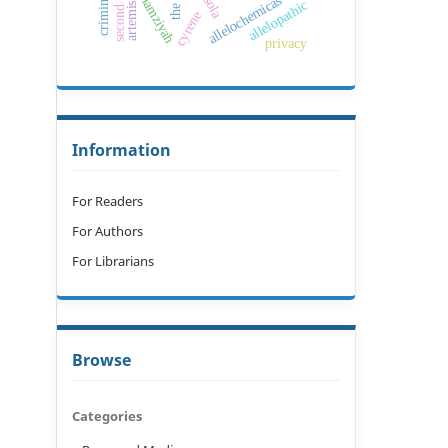
the hamziyah
allelochemicas
sola
allelopathic
artemis
cyrene
privacy
Information
For Readers
For Authors
For Librarians
Browse
Categories