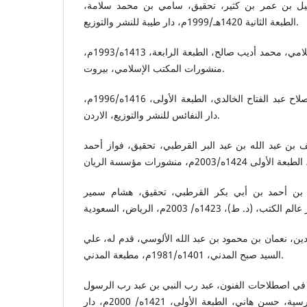
عيل بن عمر بن كثير، تحقيق، سامي بن محمد سلامة،
الطبعة الثانية 1420هـ/1999م، دار طيبة للنشر والتوزيع.
تفسير النصوص في الفقه الإسلامي، محمد أديب صالح، الطبعة الرابعة، 1413ه/1993م،
منشورات المكتب الإسلامي، بيروت.
التفسير والتأويل في القرآن، صلاح عبد الفتاح الخالدي، الطبعة الأولى، 1416ه/1996م،
دار النفائس للنشر والتوزيع، الاردن.
 بن عبد الله بن عبد البر القرطبي، تحقيق، فواز أحمد
د بن أحمد بن أبي بكر القرطبي، تحقيق، هشام سمير
دين، نعمان بن محمود بن عبد الله الألوسي، قدم له، علي
السيد صبح المدني، 1401ه/1981م، مطبعة المدني.
م في اصطلاحات الفنون، عبد رب النبي بن عبد رب الرسول
الأحمد نكري، ترجمه عن الفارسية، حسن هاني، الطبعة الأولى، 1421ه/ 2000م، دار