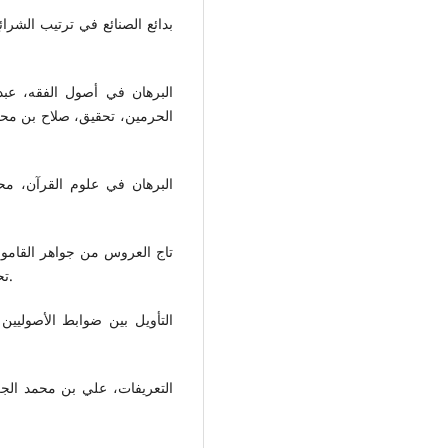
بدائع الصنائع في ترتيب الشرا
البرهان في أصول الفقه، عبد
البرهان في علوم القرآن، مح
تاج العروس من جواهر القاموس،
تحقيق، مجموعة من المحققين، (د، ط)، (د، ت)، دار الهداية.
التأويل بين ضوابط الأصوليين