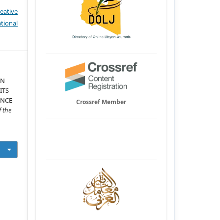
eative
tional
ON
ITS
ANCE
Crossref Member
f the