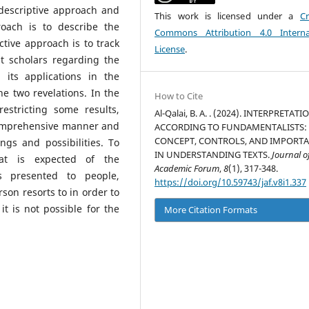
descriptive approach and
This work is licensed under a
Cr
roach is to describe the
Commons Attribution 4.0 Interna
ctive approach is to track
License
.
t scholars regarding the
 its applications in the
he two revelations. In the
How to Cite
estricting some results,
Al-Qalai, B. A. . (2024). INTERPRETATI
 comprehensive manner and
ACCORDING TO FUNDAMENTALISTS: 
CONCEPT, CONTROLS, AND IMPORT
gs and possibilities. To
IN UNDERSTANDING TEXTS.
Journal o
hat is expected of the
Academic Forum
,
8
(1), 317-348.
es presented to people,
https://doi.org/10.59743/jaf.v8i1.337
rson resorts to in order to
it is not possible for the
More Citation Formats