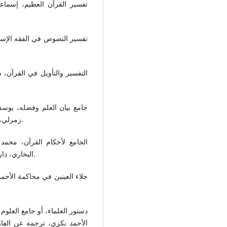
تفسير القرآن العظيم، إسما
جامع بيان العلم وفضله، يوسف
زمرلي، الطبعة الأولى 1424ه/2003م، منشورات مؤسسة الريان.
الجامع لأحكام القرآن، محم
البخاري، دار عالم الكتب، (د. ط)، 1423ه/ 2003م، الرياض، السعودية.
جلاء العينين في محاكمة الأحم
دستور العلماء، أو جامع العلو