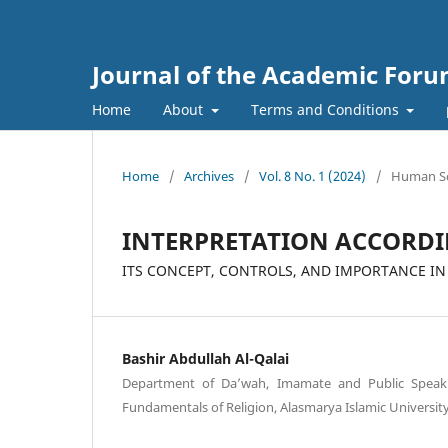
Journal of the Academic For
Home
About
Terms and Conditions
Home
/
Archives
/
Vol. 8 No. 1 (2024)
/
Human Sc
INTERPRETATION ACCORD
ITS CONCEPT, CONTROLS, AND IMPORTANCE I
Bashir Abdullah Al-Qalai
Department of Da’wah, Imamate and Public Speaki
Fundamentals of Religion, Alasmarya Islamic University