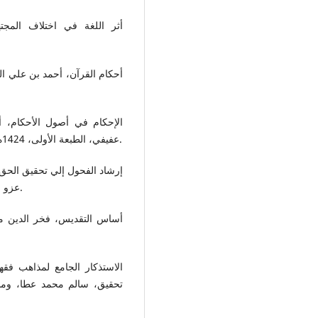
أثر اللغة في اختلاف المجته
أحكام القرآن، أحمد بن علي ا
الإحكام في أصول الأحكام، 
عفيفي، الطبعة الأولى، 1424ه/2003م، منشورات دار الصميعي للنشر والتوزيع، الرياض.
إرشاد الفحول إلي تحقيق الحق
عزو عناية، الطبعة الأولى، 1419هـ/ 1999م، دار الكتاب العربي.
أساس التقديس، فخر الدين م
الاستذكار الجامع لمذاهب فقه