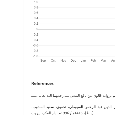
References
 برواية قالون عن نافع المدني ــــ رحمهما الله تعالى ـــــ
ل الدين عبد الرحمن السيوطي، تحقيق، سعيد المندوب،
(د.ط)، 1416هـ/ 1996م، دار الفكر، بيروت.