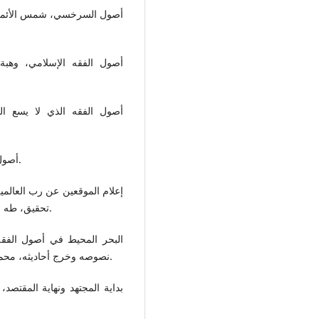
أصول السرخسي، شمس الأئمة م
أصول الفقه الذي لا يسع ال
أصول الفقه، محمد أبو زهرة ، (د.ط)، (د.ت)، دار الفكر العربي.
إعلام الموقعين عن رب العالمي
تحقيق، طه عبد الرؤوف سعد، (د.ط)، 1973م، دار الجيل بيروت، لبنان.
البحر المحيط في أصول الفق
نصوصه وخرج أحاديثه، محمد محمد تامر، 1421هـ/2000م، دار الكتب العلمية، بيروت.
بداية المجتهد ونهاية المقتص