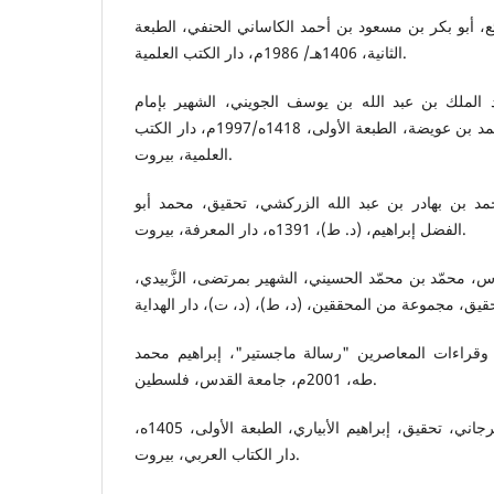
ئع، أبو بكر بن مسعود بن أحمد الكاساني الحنفي، الطبعة
الثانية، 1406هـ/ 1986م، دار الكتب العلمية.
 الملك بن عبد الله بن يوسف الجويني، الشهير بإمام
الحرمين، تحقيق، صلاح بن محمد بن عويضة، الطبعة الأولى، 1418ه/1997م، دار الكتب
العلمية، بيروت.
مد بن بهادر بن عبد الله الزركشي، تحقيق، محمد أبو
الفضل إبراهيم، (د. ط)، 1391ه، دار المعرفة، بيروت.
 محمّد بن محمّد الحسيني، الشهير بمرتضى، الزَّبيدي،
 وقراءات المعاصرين "رسالة ماجستير"، إبراهيم محمد
طه، 2001م، جامعة القدس، فلسطين.
التعريفات، علي بن محمد الجرجاني، تحقيق، إبراهيم الأبياري، الطبعة الأولى، 1405ه،
دار الكتاب العربي، بيروت.