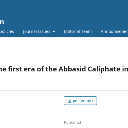
um
policies
Journal Issues
Editorial Team
Announcemen
e first era of the Abbasid Caliphate i
pdf (Arabic)
Published