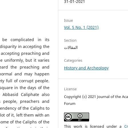
31-01-2021
Issue
Vol. 5 No. 1 (2021)
be complicated in its
Section
 disparity in accepting the
المقالات
e accepting preaching and
e uniformly, but it varies
Categories
heard the preaching and
History and Archeology
s normal and may happen
ty full of corrupt people.
square in the days of the
License
e Abbasid Caliphate also
Copyright (c) 2021 Journal of the Ac
s people, preachers and
Forum
tendency of the Caliphs to
lot of it, left them with an
 some of the Caliphs of the
This work is licensed under a
Cr