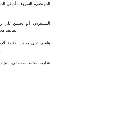
المرتضى، الشريف، أمالي المرت
المسعودي، أبو الحسن علي ب،
محمد محي الدين عبد الحميد، مطبعة السعادة، ط 3، مصر، 1958م.
هاشم، علي محمد، الأندية الأدب
الهجري، دار الأفاق الجديدة، ط 1، بيروت.
هدارة، محمد مصطفى، اتجاهات