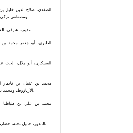
الصفدي، صلاح الدين خليل بن ،
ومصطفى تركي، دار إحياء التراث العربي، ط 1، بيروت، 2000م، 15/257.
ضيف، شوقي، العصر العباسي الأول، دار المعارف، ط 14، القاهرة، 1966م.
الطبري، أبو جعفر محمد بن ج
العسكري، أبو هلال، الحث عل
محمد بن عثمان بن قايماز الذ
الأرناؤوط، ومحمد نعيم العرقسوسي، مؤسسة الرسالة، ط 9، بيروت، 1413ه.
محمد بن علي بن طباطبا ال
المدور، جميل نخلة، حضارة الإسلام في دار السلام، المطبعة الأميرية، بولاق، 1937م.