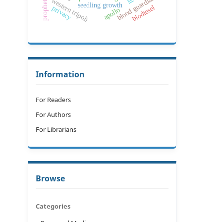
blood guardian
western tripoli
seedling growth
biodiesel
privacy
apollo
Information
For Readers
For Authors
For Librarians
Browse
Categories