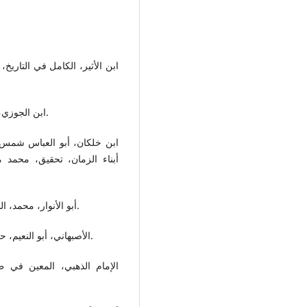
ابن الأثير، الكامل في التاري،
ابن الجوزي، المنتظم في تاريخ الملوك والأمم، دار الفكر العربي، د.ت.
ابن خلكان، أبو العباس شمس ا
أبو الأنوار، محمد، الشعر العباسي تطوره وقيمه الفنية، مكتبة الشباب، 1983م.
الأصبهاني، أبو النعيم، حلية الأولياء، دار الكتاب العربي، ط 4، بيروت لبنان، 1405ه.
الإمام الذهبي، المعين في ط