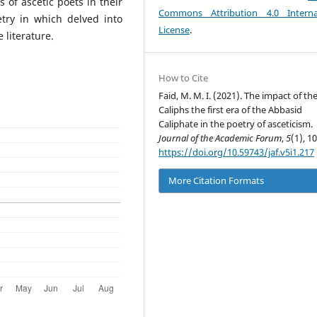
s of ascetic poets in their
Commons Attribution 4.0 Interna
etry in which delved into
License
.
 literature.
How to Cite
Faid, M. M. I. (2021). The impact of th
Caliphs the first era of the Abbasid
Caliphate in the poetry of asceticism.
Journal of the Academic Forum
,
5
(1), 1
https://doi.org/10.59743/jaf.v5i1.217
More Citation Formats