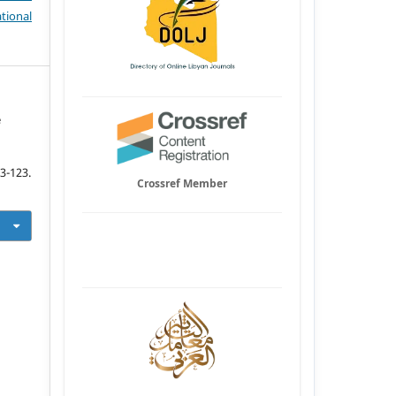
tional
e
03-123.
Crossref Member