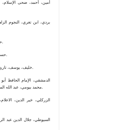
أمين، أحمد، ضحى الإسلام، ا،
بردي، ابن تغري، النجوم الزا
حسن، حسن إبراهيم، تاريخ الإسلام، ط 6، القاهرة، 1962م.
حسين، طه، حديث الأربعاء، دار المعارف، ط 4، القاهرة، د.ت.
خليف، يوسف، تاريخ الشعر في العصر العباسي، دار الثقافة، القاهرة، 1981م.
الدمشقي، الإمام الحافظ أبو ا،
محمد بيومي، عبد الله المنشاوي، محمد رضوان مهنا، مكتبة الإيمان، المنصورة، د.ت.
الزركلي، خير الدين، الاعلام،
السيوطي، جلال الدين عبد الر