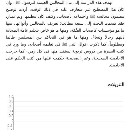
تهدف هذه الدراسة إلى بيان المجالس العلمية للرسول ﷺ ، وإن
كان هذا المصطلح غير متعارف عليه في ذلك الوقت، أردت توضيح
مضمون مجالسه ﷺ واجتماعه بأصحاب، وكيف كان تنظيمها وبم تمتاز،
فقد قسمت البحث إلى سبعة مطالب: تعريف بالمجالس وأنواعها، منها
ما هو مؤسسات كأصحاب الصُّفة، ومنها ما هو خاص بتعليم عامة الصحابة
دينهم رجالاً ونساءً، ومنها ما هو في التحاكم بين المسلمين ظالما
ومظلوماً، كما ذكرت أقوال النبي ﷺ في تعليمه أصحابه، وما ورد في
كتب السيرة من دروس تربوية نستفيد منها في كل زمن، كما خرجت
الأحاديث الصحيحة، وغير الصحيحة حكمت عليها من كتب الحكم على
الأحاديث.
التنزيلات