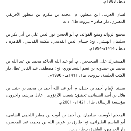
د.ط، 1988م.
لسان العرب، ابن منظور، م. محمد بن مكرم بن منظور الأفريقي
المصري، دار صادر – بيروت ط1، د.ت.
مجمع الزوائد ومنبع الفوائد، م. أبو الحسن نور الدين علي بن أبي بكر بن
سليمان الهيشي، تح: حسام الدين القدسي، مكتبة القدسي، القاهرة ،
د.ط ، 1414ه-1994م.
المستدرك على الصحيحين، م. أبو عبد الله الحاكم محمد بن عبد الله بن
محمد بن حمدويه بن نعيم النيسابوري، تح: مصطفى عبد القادر عطا، دار
الكتب العلمية، بيروت، ط1، 1411هـ - 1990م.
مسند الإمام أحمد بن حنبل، م. أبو عبد الله أحمد بن محمد بن حنبل بن
هلال بن أسد الشيباني، تحقيق: شعيب الآرنؤوط _ عادل مرشد، وآخرون،
مؤسسة الرسالة، ط1، 1421ه- 2001م.
المعجم الأوسط، سليمان بن أحمد بن أيوب بن مطير اللخمي الشامي،
أبو القاسم الطبراني، تح: طارق بن عوض الله بن محمد، عبد المحسن،
دار الحرمين، القاهرة، د.ط ، د.ت.