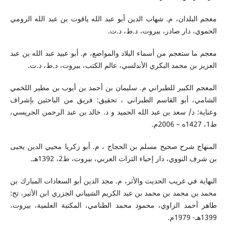
معجم البلدان، م. شهاب الدين أبو عبد الله ياقوت بن عبد الله الرومي
الحموي، دار صادر، بيروت، د.ط، د.ت.
معجم ما ستعجم من أسماء البلاد والمواضع، م. أبو عبيد عبد الله بن عبد
العزيز بن محمد البكري الأندلسي، عالم الكتب، بيروت، د.ط، د.ت.
المعجم الكبير للطبراني م. سليمان بن أحمد بن أيوب بن مطير اللخمي
الشامي، أبو القاسم الطبراني ، تحقيق: فريق من الباحثين بإشراف
وعناية: د/ سعد بن عبد الله الحميد و د. خالد بن عبد الرحمن الجريسي،
ط1، 1427ه – 2006م.
المنهاج شرح صحيح مسلم بن الحجاج ، م. أبو زكريا محيي الدين يحيى
بن شرف النووي، دار إحياء التراث العربي، بيروت، ط2، 1392هـ.
النهاية في غريب الحديث والأثر، م. مجد الدين أبو السعادات المبارك بن
محمد بن محمد بن محمد بن عبد الكريم الشيباني الجزري ابن الأثير، تح:
طاهر أحمد الزاوي، محمود محمد الطنامي، المكتبة العلمية، بيروت،
1399هـ- 1979م.