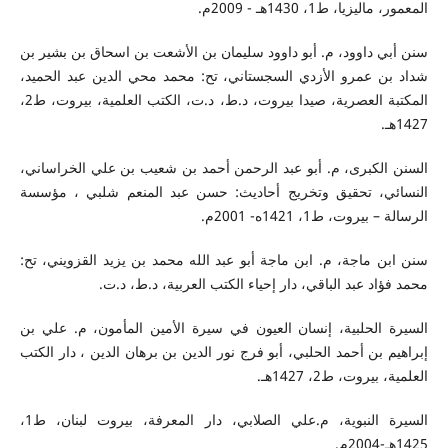
المعمور، ماليزيا، ط1، 1430هـ - 2009م.
سنن أبي داوود، م. أبو داوود سليمان بن الأشعت بن اسحاق بن بشير بن
شداد بن عمرو الأزدي السجستاني، تح: محمد محي الدين عبد الحميد،
المكتبة العصرية، صيدا بيروت، د.ط، د.ت، الكتب العلمية، بيروت، ط2،
1427هـ.
السنن الكبرى، م. أبو عبد الرحمن أحمد بن شعيب بن علي الخراساني،
النسائي، تحقيق وتخريج أحاديث: حسن عبد المنعم شلبي ، مؤسسة
الرسالة – بيروت، ط1، 1421ه- 2001م.
سنن ابن ماجة، م. ابن ماجة أبو عبد الله محمد بن يزيد القزويني، تح:
محمد فؤاد عبد الباقي، دار إحياء الكتب العربية، د.ط، د.ت.
السيرة الحلبية، إنسان العيون في سيرة الأمين المأمون، م. علي بن
إبراهيم بن أحمد الحلبي، أبو فرج نور الدين بن برهان الدين ، دار الكتب
العلمية، بيروت، ط2، 1427هـ.
السيرة النبوية، م.علي الصلابي، دار المعرفة، بيروت لبنان، ط1،
1425هـ-2004م.