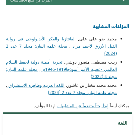
المؤلفات المشابهة
محمد ضو علي علي,
الفانتازيا والفكر الأيديولوجي في رواية
الفيل الأزرق لأحمد مراد
,
مجلة علمه البيان: مجلد 7 عدد 2
(2024)
زينب مصطفى منصور دوشي,
تجربة أممية دولية لحفظ السلام
العالمي -عصبة الأمم أنموذجا1919-1946م
,
مجلة علمه البيان:
مجلد 4 (2022)
محمد محمد مختار بن عاشور,
اللغة العربية وظاهرة الاستشراق
,
مجلة علمه البيان: مجلد 7 عدد 2 (2024)
يمكنك أيضاً
إبدأ بحثاً متقدماً عن المشابهات
لهذا المؤلَّف.
اللغة