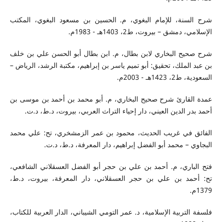
شرح السنة، للإمام البغوي، م. الحسين بن مسعود البغوي، المكتب
الإسلامي، دمشق – بيروت، ط2، 1403هـ - 1983م.
شرح صحيح البخاري لابن بطال، م. ابن بطال أبو الحسن علي بن خلف
بن عبد الملك، تحقيق: أبو تميم ياسر بن إبراهيم، مكتبة الرشد، الرياض –
السعودية، ط2، 1423هـ - 2003م.
عمدة القارئ شرح صحيح البخاري، م. أبو محمد بن أحمد بن موسى بن
أحمد بدر الدين العيني، دار إحياء التراث العربي، بيروت، د.ط، د.ت.
الفائق في غريب الحديث، محمود بن عمر الزمشخري، تح: علي محمد
البجاوي – محمد أبو الفضل إبراهيم، دار المعرفة، د.ط، د.ت.
فتح الباري، م. أحمد بن علي بن حجر أبو الفضل العسقلاني الشافعي،
تح: أحمد بن علي بن حجر العسقلاني، دار المعرفة، بيروت، د.ط،
1379م.
فلسفة التربية الإسلامية، د. عمر التومي الشيباني، الدار العربية للكتاب،