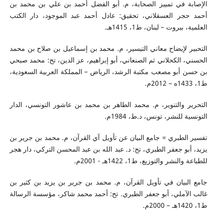
الإصابة في تمييز الصحابة، م. أبو الفضل أحمد بن علي بن محمد بن
أحمد حجر العسقلاني، تحقيق: عادل أحمد عبد الموجود، دار الكتب
العلمية، بيروت – لبنان، ط1، 1415هـ.
التحبير لإيضاح معاني التيسير، م. محمد بن إسماعيل بن صلاح بن محمد
الحسني، الكحلاني ثم الصنعاني، أبو إبراهيم، عز الدين، تح: محمد صبحي
بن حسن أبو مصعب مكتبة الرشد، الرياض – المملكة العربية السعودية،
ط1، 1433ه – 2012م.
التحرير والتنوير، م. محمد الطاهر بن محمد بن عاشور التونسي، الدار
التونسية للنشر، تونس، د.ط، 1984م.
تفسير الطبري = جامع البيان عن تأويل آي القرآن، م. محمد بن جرير بن
يزيد، أبو جعفر الطبري، تح: د. عبد الله بن عبد المحسن التركي، دار هجر
للطباعة والنشر والتوزيع، ط1، 1422هـ - 2001م.
جامع البيان في تأويل القرآن، م. محمد بن جرير بن يزيد بن كثير بن
غالب الآملي، أبو جعفر الطبري. تح: أحمد محمد شاكر، مؤسسة الرسالة
ط1، 1420هـ – 2000م.