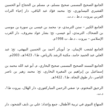
الجامع الصحيح المسمى صحيح مسلم، م. مسلم بن الحجاج أبو الحسين
القشيري النيسابوري، تح: محمد فؤاد عبد الباقي، دار إحياء التراث
العربي بيروت، د.ط ، د.ت.
الجامع الكبير – سنن الترمذي، م- محمد بن عيسى بن سورة بن موسى
بن الضحاك، الترمذي، أبو عيسى، تح: بشار عواد معروف، دار الغرب
الإسلامي – بيروت ، د.ط، ت 1998م.
الجامع لشعب الإيمان، م: أبوبكر أحمد بن الحسين البيهقي، تح: عبد
العلي عبد الحميد حامد، مكتبة الرشد بالرياض، ط1، 1423هـ، 2003م.
الجامع المسند الصحيح المسمى صحيح البخاري، م. أبو عبد الله محمد بن
إسماعيل بن إبراهيم بن المغيرة البخاري، تح: محمد زهير بن ناصر
الناصر، دار طوق النجاة، ط1، 1422هـ.
الرحيق المختوم، م: صفي الرحمن المباركفوري، دار الهلال، بيروت ط1،
د.ت.
المنهاج النبوي في تربية الأطفال، جمع وإعداد: علي بن نايف الشحود، دار