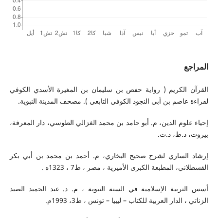
المراجع
القرآن الكريم ( رواية حفص بن سليمان بن المغيرة الأسدي الكوفي
لقراءة عاصم بن أبي النجود الكوفي التابعي ). مصحف المدينة النبوية.
إحياء علوم الدين، م. أبو حامد بن محمد الغزالي الطوسي، دار المعرفة،
بيروت، د.ط، د.ت.
إرشاد الساري لشرح صحيح البخاري، م. أحمد بن محمد بن أبي بكر
القسطلاني، المطبعة الكبرى الأميرية ، مصر ، ط7 ، 1323ه .
أسس التربية الإسلامية في السنة النبوية ، م. د. عبد الحميد الصيد
الزناتي ، الدار العربية للكتاب – ليبيا – تونس ، ط3، 1993م.